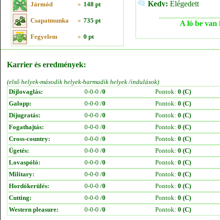
Kedv:
Elégedett
Jármód
»
148 pt
Csapatmunka
»
735 pt
A ló be van 
Fegyelem
»
0 pt
Karrier és eredmények:
(első helyek-második helyek-harmadik helyek /indulások)
Díjlovaglás:
0-0-0 /
0
Pontok:
0 (C)
Galopp:
0-0-0 /
0
Pontok:
0 (C)
Díjugratás:
0-0-0 /
0
Pontok:
0 (C)
Fogathajtás:
0-0-0 /
0
Pontok:
0 (C)
Cross-country:
0-0-0 /
0
Pontok:
0 (C)
Ügetés:
0-0-0 /
0
Pontok:
0 (C)
Lovaspóló:
0-0-0 /
0
Pontok:
0 (C)
Military:
0-0-0 /
0
Pontok:
0 (C)
Hordókerülés:
0-0-0 /
0
Pontok:
0 (C)
Cutting:
0-0-0 /
0
Pontok:
0 (C)
Western pleasure:
0-0-0 /
0
Pontok:
0 (C)