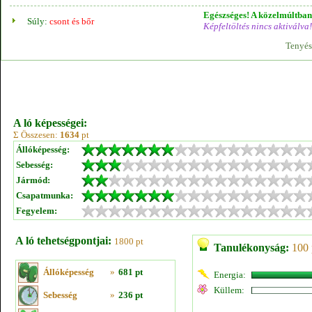
Egészséges! A közelmúltban 
Súly:
csont és bőr
Képfeltöltés nincs aktiválva!
Tenyés
A ló képességei:
Σ Összesen:
1634
pt
Állóképesség:
Sebesség:
Jármód:
Csapatmunka:
Fegyelem:
A ló tehetségpontjai:
1800 pt
Tanulékonyság:
100 
Állóképesség
»
681 pt
Energia:
Küllem:
Sebesség
»
236 pt