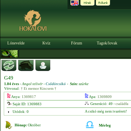
Lónevelde
Kvíz
Fórum
Tagok/lovak
G49
1.04 éves
-
Angol telivér -
Csődörcsikó
-
Szín:
szürke
Vérvonal:
† Et memor Kincsem †
Anya:
1369817
Apa:
1369809
Generáció: 49 -
családfa
Saját ID: 1369883
A csikó még nem ivarérett!
Utódok: 0
Hónap:
Október
Mérleg