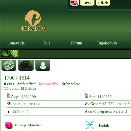
Lónevelde
Kvíz
Fórum
Tagok/lovak
1700 / 1514
0 éves
-
Arab telivér -
Kancacsikó
-
Szín:
fekete
Vérvonal:
El Zahraa
Anya:
1381290
Apa:
1189365
Generáció: 730 -
családfa
Saját ID: 1381370
A csikó még nem ivarérett!
Utódok: 0
Hónap:
Március
Halak