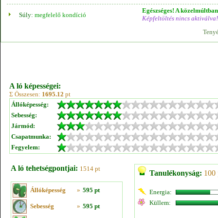
Egészséges! A közelmúltban 
Súly:
megfelelő kondíció
Képfeltöltés nincs aktiválva!
Tenyé
A ló képességei:
Σ Összesen:
1695.12
pt
Állóképesség:
Sebesség:
Jármód:
Csapatmunka:
Fegyelem:
A ló tehetségpontjai:
1514 pt
Tanulékonyság:
100 
Állóképesség
»
595 pt
Energia:
Küllem:
Sebesség
»
595 pt