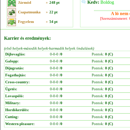
Kedv:
Boldog
Jármód
»
248 pt
Csapatmunka
»
22 pt
A ló nem e
[Szerszámismeret:
Fegyelem
»
54 pt
Karrier és eredmények:
(első helyek-második helyek-harmadik helyek /indulások)
Díjlovaglás:
0-0-0 /
0
Pontok:
0 (C)
Galopp:
0-0-0 /
0
Pontok:
0 (C)
Díjugratás:
0-0-0 /
0
Pontok:
0 (C)
Fogathajtás:
0-0-0 /
0
Pontok:
0 (C)
Cross-country:
0-0-0 /
0
Pontok:
0 (C)
Ügetés:
0-0-0 /
0
Pontok:
0 (C)
Lovaspóló:
0-0-0 /
0
Pontok:
0 (C)
Military:
0-0-0 /
0
Pontok:
0 (C)
Hordókerülés:
0-0-0 /
0
Pontok:
0 (C)
Cutting:
0-0-0 /
0
Pontok:
0 (C)
Western pleasure:
0-0-0 /
0
Pontok:
0 (C)