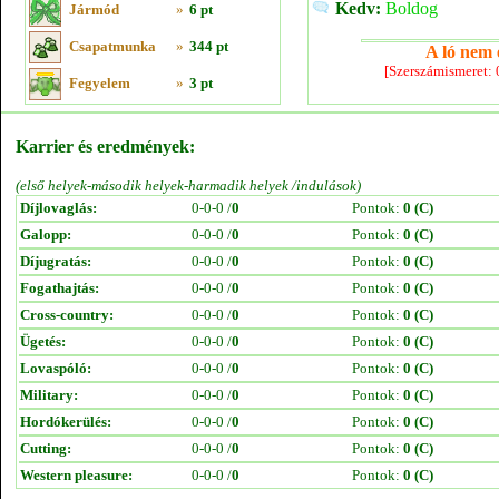
Kedv:
Boldog
Jármód
»
6 pt
Csapatmunka
»
344 pt
A ló nem e
[Szerszámismeret:
Fegyelem
»
3 pt
Karrier és eredmények:
(első helyek-második helyek-harmadik helyek /indulások)
Díjlovaglás:
0-0-0 /
0
Pontok:
0 (C)
Galopp:
0-0-0 /
0
Pontok:
0 (C)
Díjugratás:
0-0-0 /
0
Pontok:
0 (C)
Fogathajtás:
0-0-0 /
0
Pontok:
0 (C)
Cross-country:
0-0-0 /
0
Pontok:
0 (C)
Ügetés:
0-0-0 /
0
Pontok:
0 (C)
Lovaspóló:
0-0-0 /
0
Pontok:
0 (C)
Military:
0-0-0 /
0
Pontok:
0 (C)
Hordókerülés:
0-0-0 /
0
Pontok:
0 (C)
Cutting:
0-0-0 /
0
Pontok:
0 (C)
Western pleasure:
0-0-0 /
0
Pontok:
0 (C)