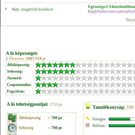
Egészséges! A közelmúltban 
Súly:
megfelelő kondíció
Képfeltöltés nincs aktiválva!
Tenyé
A ló képességei:
Σ Összesen:
1667.514
pt
Állóképesség:
Sebesség:
Jármód:
Csapatmunka:
Fegyelem:
A ló tehetségpontjai:
1753 pt
Tanulékonyság:
100 
Állóképesség
»
700 pt
Energia:
Küllem:
Sebesség
»
700 pt