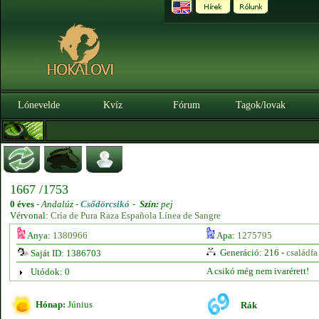
Lónevelde
Kvíz
Fórum
Tagok/lovak
1667 /1753
0 éves
-
Andalúz -
Csődörcsikó
-
Szín:
pej
Vérvonal:
Cría de Pura Raza Española Línea de Sangre
Anya:
1380966
Apa:
1275795
Generáció: 216 -
családfa
Saját ID: 1386703
A csikó még nem ivarérett!
Utódok: 0
Hónap:
Június
Rák