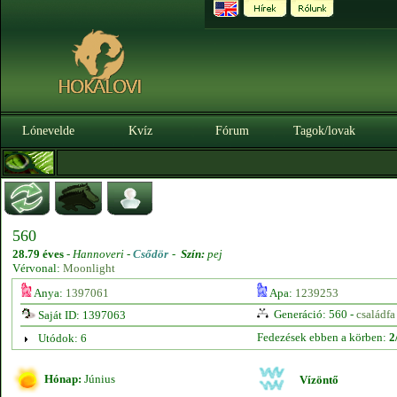
Lónevelde
Kvíz
Fórum
Tagok/lovak
560
28.79 éves
-
Hannoveri -
Csődör
-
Szín:
pej
Vérvonal:
Moonlight
Anya:
1397061
Apa:
1239253
Generáció: 560 -
családfa
Saját ID: 1397063
Fedezések ebben a körben:
2
Utódok: 6
Hónap:
Június
Vízöntő