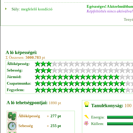
Egészséges! A közelmúltban 
Súly:
megfelelő kondíció
Képfeltöltés nincs aktiválva!
Tenyé
A ló képességei:
Σ Összesen:
5000.783
pt
Állóképesség:
Sebesség:
Jármód:
Csapatmunka:
Fegyelem:
A ló tehetségpontjai:
1890 pt
Tanulékonyság:
100 
Állóképesség
»
277 pt
Energia:
Küllem:
Sebesség
»
255 pt