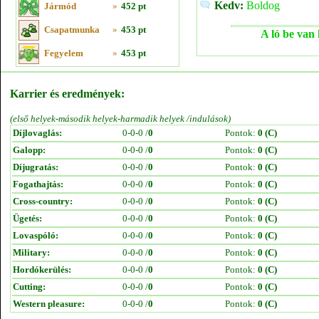
Kedv:
Boldog
Jármód
»
452 pt
Csapatmunka
»
453 pt
A ló be van 
Fegyelem
»
453 pt
Karrier és eredmények:
(első helyek-második helyek-harmadik helyek /indulások)
Díjlovaglás:
0-0-0 /
0
Pontok:
0 (C)
Galopp:
0-0-0 /
0
Pontok:
0 (C)
Díjugratás:
0-0-0 /
0
Pontok:
0 (C)
Fogathajtás:
0-0-0 /
0
Pontok:
0 (C)
Cross-country:
0-0-0 /
0
Pontok:
0 (C)
Ügetés:
0-0-0 /
0
Pontok:
0 (C)
Lovaspóló:
0-0-0 /
0
Pontok:
0 (C)
Military:
0-0-0 /
0
Pontok:
0 (C)
Hordókerülés:
0-0-0 /
0
Pontok:
0 (C)
Cutting:
0-0-0 /
0
Pontok:
0 (C)
Western pleasure:
0-0-0 /
0
Pontok:
0 (C)