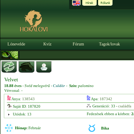
Lónevelde
Kvíz
Fórum
Tagok/lovak
Velvet
18.88 éves
-
Svéd melegvérű -
Csődör
-
Szín:
palomino
Vérvonal: -
Anya:
138543
Apa:
187342
Generáció: 33 -
családfa
Saját ID: 187820
Fedezések ebben a körben:
2
Utódok: 13
Hónap:
Február
Bika