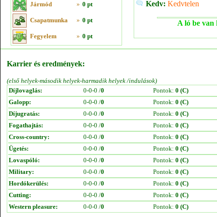
Kedv:
Kedvtelen
Jármód
»
0 pt
Csapatmunka
»
0 pt
A ló be van 
Fegyelem
»
0 pt
Karrier és eredmények:
(első helyek-második helyek-harmadik helyek /indulások)
Díjlovaglás:
0-0-0 /
0
Pontok:
0 (C)
Galopp:
0-0-0 /
0
Pontok:
0 (C)
Díjugratás:
0-0-0 /
0
Pontok:
0 (C)
Fogathajtás:
0-0-0 /
0
Pontok:
0 (C)
Cross-country:
0-0-0 /
0
Pontok:
0 (C)
Ügetés:
0-0-0 /
0
Pontok:
0 (C)
Lovaspóló:
0-0-0 /
0
Pontok:
0 (C)
Military:
0-0-0 /
0
Pontok:
0 (C)
Hordókerülés:
0-0-0 /
0
Pontok:
0 (C)
Cutting:
0-0-0 /
0
Pontok:
0 (C)
Western pleasure:
0-0-0 /
0
Pontok:
0 (C)