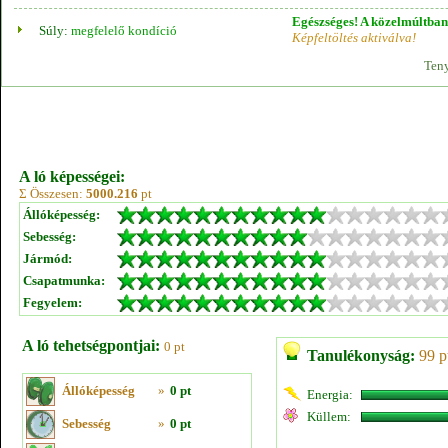
Egészséges! A közelmúltban 
Súly:
megfelelő kondíció
Képfeltöltés aktiválva!
Teny
A ló képességei:
Σ Összesen:
5000.216
pt
Állóképesség:
Sebesség:
Jármód:
Csapatmunka:
Fegyelem:
A ló tehetségpontjai:
0 pt
Tanulékonyság:
99 p
Állóképesség
»
0 pt
Energia:
Küllem:
Sebesség
»
0 pt