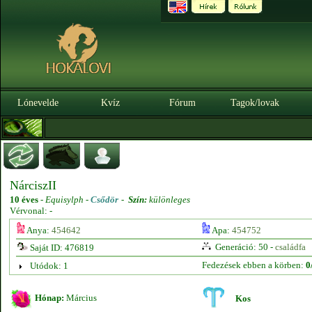
Lónevelde
Kvíz
Fórum
Tagok/lovak
NárciszII
10 éves
-
Equisylph -
Csődör
-
Szín:
különleges
Vérvonal: -
Anya:
454642
Apa:
454752
Generáció: 50 -
családfa
Saját ID: 476819
Fedezések ebben a körben:
0
Utódok: 1
Hónap:
Március
Kos