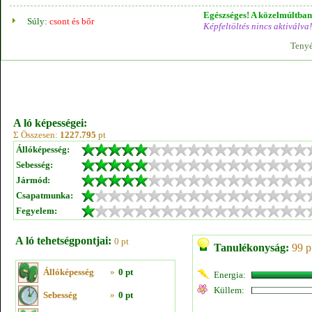
Egészséges! A közelmúltban 
Súly:
csont és bőr
Képfeltöltés nincs aktiválva!
Tenyé
A ló képességei:
Σ Összesen:
1227.795
pt
Állóképesség:
Sebesség:
Jármód:
Csapatmunka:
Fegyelem:
A ló tehetségpontjai:
0 pt
Tanulékonyság:
99 p
Állóképesség
»
0 pt
Energia:
Küllem:
Sebesség
»
0 pt