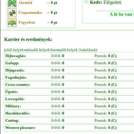
Kedv:
Elégedett
Jármód
»
0 pt
Csapatmunka
»
0 pt
A ló be van 
Fegyelem
»
0 pt
Karrier és eredmények:
(első helyek-második helyek-harmadik helyek /indulások)
Díjlovaglás:
0-0-0 /
0
Pontok:
0 (C)
Galopp:
0-0-0 /
0
Pontok:
0 (C)
Díjugratás:
0-0-0 /
0
Pontok:
0 (C)
Fogathajtás:
0-0-0 /
0
Pontok:
0 (C)
Cross-country:
0-0-0 /
0
Pontok:
0 (C)
Ügetés:
0-0-0 /
0
Pontok:
0 (C)
Lovaspóló:
0-0-0 /
0
Pontok:
0 (C)
Military:
0-0-0 /
0
Pontok:
0 (C)
Hordókerülés:
0-0-0 /
0
Pontok:
0 (C)
Cutting:
0-0-0 /
0
Pontok:
0 (C)
Western pleasure:
0-0-0 /
0
Pontok:
0 (C)