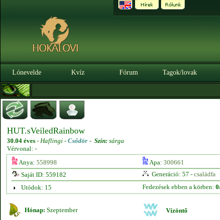
Lónevelde
Kvíz
Fórum
Tagok/lovak
HUT.sVeiledRainbow
30.04 éves
-
Haflingi -
Csődör
-
Szín:
sárga
Vérvonal: -
Anya:
558998
Apa:
300661
Generáció: 57 -
családfa
Saját ID: 559182
Fedezések ebben a körben:
0
Utódok: 15
Hónap:
Szeptember
Vízöntő