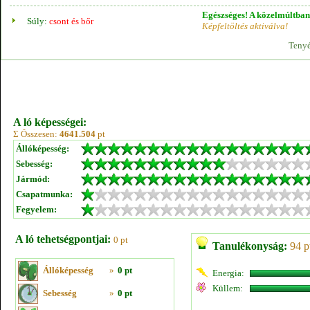
Egészséges! A közelmúltban 
Súly:
csont és bőr
Képfeltöltés aktiválva!
Tenyé
A ló képességei:
Σ Összesen:
4641.504
pt
Állóképesség:
Sebesség:
Jármód:
Csapatmunka:
Fegyelem:
A ló tehetségpontjai:
0 pt
Tanulékonyság:
94 p
Állóképesség
»
0 pt
Energia:
Küllem:
Sebesség
»
0 pt