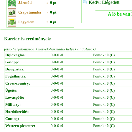
Kedv:
Elégedett
Jármód
»
0 pt
Csapatmunka
»
0 pt
A ló be van 
Fegyelem
»
0 pt
Karrier és eredmények:
(első helyek-második helyek-harmadik helyek /indulások)
Díjlovaglás:
0-0-0 /
0
Pontok:
0 (C)
Galopp:
0-0-0 /
0
Pontok:
0 (C)
Díjugratás:
0-0-0 /
0
Pontok:
0 (C)
Fogathajtás:
0-0-0 /
0
Pontok:
0 (C)
Cross-country:
0-0-0 /
0
Pontok:
0 (C)
Ügetés:
0-0-0 /
0
Pontok:
0 (C)
Lovaspóló:
0-0-0 /
0
Pontok:
0 (C)
Military:
0-0-0 /
0
Pontok:
0 (C)
Hordókerülés:
0-0-0 /
0
Pontok:
0 (C)
Cutting:
0-0-0 /
0
Pontok:
0 (C)
Western pleasure:
0-0-0 /
0
Pontok:
0 (C)