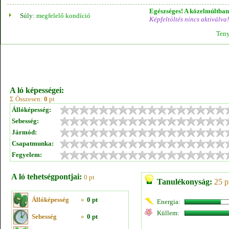
Egészséges! A közelmúltban 
Súly:
megfelelő kondíció
Képfeltöltés nincs aktiválva!
Teny
A ló képességei:
Σ Összesen:
0
pt
Állóképesség:
Sebesség:
Jármód:
Csapatmunka:
Fegyelem:
A ló tehetségpontjai:
0 pt
Tanulékonyság:
25 p
Állóképesség
»
0 pt
Energia:
Küllem:
Sebesség
»
0 pt