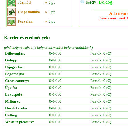
Kedv:
Boldog
Jármód
»
0 pt
Csapatmunka
»
0 pt
A ló nem e
[Szerszámismeret:
Fegyelem
»
0 pt
Karrier és eredmények:
(első helyek-második helyek-harmadik helyek /indulások)
Díjlovaglás:
0-0-0 /
0
Pontok:
0 (C)
Galopp:
0-0-0 /
0
Pontok:
0 (C)
Díjugratás:
0-0-0 /
0
Pontok:
0 (C)
Fogathajtás:
0-0-0 /
0
Pontok:
0 (C)
Cross-country:
0-0-0 /
0
Pontok:
0 (C)
Ügetés:
0-0-0 /
0
Pontok:
0 (C)
Lovaspóló:
0-0-0 /
0
Pontok:
0 (C)
Military:
0-0-0 /
0
Pontok:
0 (C)
Hordókerülés:
0-0-0 /
0
Pontok:
0 (C)
Cutting:
0-0-0 /
0
Pontok:
0 (C)
Western pleasure:
0-0-0 /
0
Pontok:
0 (C)