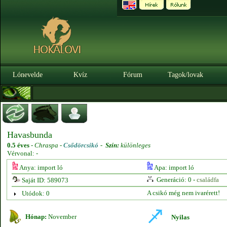
Lónevelde
Kvíz
Fórum
Tagok/lovak
Havasbunda
0.5 éves
-
Chraspa -
Csődörcsikó
-
Szín:
különleges
Vérvonal: -
Anya: import ló
Apa: import ló
Generáció: 0 -
családfa
Saját ID: 589073
A csikó még nem ivarérett!
Utódok: 0
Hónap:
November
Nyilas