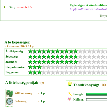
Egészséges! A közelmúltban 
Súly:
csont és bőr
Képfeltöltés nincs aktiválva!
Tenyé
A ló képességei:
Σ Összesen:
3629.71
pt
Állóképesség:
Sebesség:
Jármód:
Csapatmunka:
Fegyelem:
A ló tehetségpontjai:
4 pt
Tanulékonyság:
100 
Állóképesség
»
1 pt
Energia:
Küllem:
Sebesség
»
1 pt