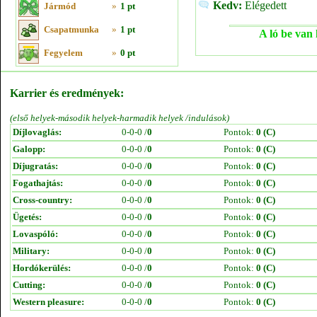
Kedv:
Elégedett
Jármód
»
1 pt
Csapatmunka
»
1 pt
A ló be van 
Fegyelem
»
0 pt
Karrier és eredmények:
(első helyek-második helyek-harmadik helyek /indulások)
Díjlovaglás:
0-0-0 /
0
Pontok:
0 (C)
Galopp:
0-0-0 /
0
Pontok:
0 (C)
Díjugratás:
0-0-0 /
0
Pontok:
0 (C)
Fogathajtás:
0-0-0 /
0
Pontok:
0 (C)
Cross-country:
0-0-0 /
0
Pontok:
0 (C)
Ügetés:
0-0-0 /
0
Pontok:
0 (C)
Lovaspóló:
0-0-0 /
0
Pontok:
0 (C)
Military:
0-0-0 /
0
Pontok:
0 (C)
Hordókerülés:
0-0-0 /
0
Pontok:
0 (C)
Cutting:
0-0-0 /
0
Pontok:
0 (C)
Western pleasure:
0-0-0 /
0
Pontok:
0 (C)