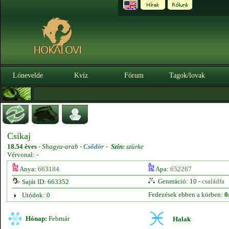
Lónevelde
Kvíz
Fórum
Tagok/lovak
Csikaj
18.54 éves
-
Shagya-arab -
Csődör
-
Szín:
szürke
Vérvonal: -
Anya:
663184
Apa:
652267
Generáció: 10 -
családfa
Saját ID: 663352
Fedezések ebben a körben:
0
Utódok: 0
Hónap:
Február
Halak