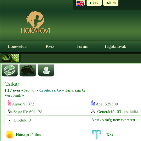
Lónevelde
Kvíz
Fórum
Tagok/lovak
Csikaj
1.17 éves
-
Szamár -
Csődörcsikó
-
Szín:
szürke
Vérvonal: -
Anya:
93872
Apa:
529500
Generáció: 63 -
családfa
Saját ID: 691128
A csikó még nem ivarérett!
Utódok: 0
Hónap:
Június
Kos