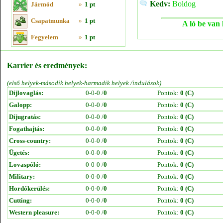
Kedv:
Boldog
Jármód
»
1 pt
Csapatmunka
»
1 pt
A ló be van 
Fegyelem
»
1 pt
Karrier és eredmények:
(első helyek-második helyek-harmadik helyek /indulások)
Díjlovaglás:
0-0-0 /
0
Pontok:
0 (C)
Galopp:
0-0-0 /
0
Pontok:
0 (C)
Díjugratás:
0-0-0 /
0
Pontok:
0 (C)
Fogathajtás:
0-0-0 /
0
Pontok:
0 (C)
Cross-country:
0-0-0 /
0
Pontok:
0 (C)
Ügetés:
0-0-0 /
0
Pontok:
0 (C)
Lovaspóló:
0-0-0 /
0
Pontok:
0 (C)
Military:
0-0-0 /
0
Pontok:
0 (C)
Hordókerülés:
0-0-0 /
0
Pontok:
0 (C)
Cutting:
0-0-0 /
0
Pontok:
0 (C)
Western pleasure:
0-0-0 /
0
Pontok:
0 (C)