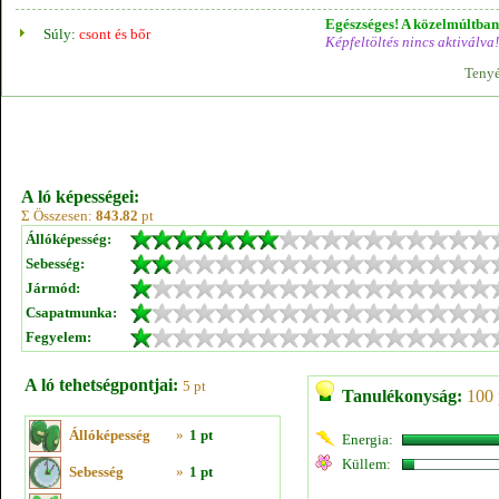
Egészséges! A közelmúltban 
Súly:
csont és bőr
Képfeltöltés nincs aktiválva!
Tenyé
A ló képességei:
Σ Összesen:
843.82
pt
Állóképesség:
Sebesség:
Jármód:
Csapatmunka:
Fegyelem:
A ló tehetségpontjai:
5 pt
Tanulékonyság:
100 
Állóképesség
»
1 pt
Energia:
Küllem:
Sebesség
»
1 pt