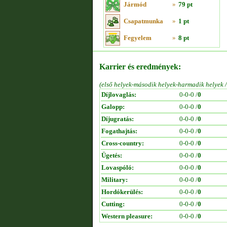
Jármód
»
79 pt
Csapatmunka
»
1 pt
Fegyelem
»
8 pt
Karrier és eredmények:
(első helyek-második helyek-harmadik helyek 
Díjlovaglás:
0-0-0 /
0
Galopp:
0-0-0 /
0
Díjugratás:
0-0-0 /
0
Fogathajtás:
0-0-0 /
0
Cross-country:
0-0-0 /
0
Ügetés:
0-0-0 /
0
Lovaspóló:
0-0-0 /
0
Military:
0-0-0 /
0
Hordókerülés:
0-0-0 /
0
Cutting:
0-0-0 /
0
Western pleasure:
0-0-0 /
0