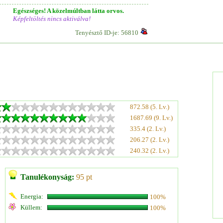
Egészséges! A közelmúltban látta orvos.
Képfeltöltés nincs aktiválva!
Tenyésztő ID-je: 56810
872.58 (5. Lv.)
1687.69 (9. Lv.)
335.4 (2. Lv.)
206.27 (2. Lv.)
240.32 (2. Lv.)
Tanulékonyság:
95 pt
Energia:
100%
Küllem:
100%