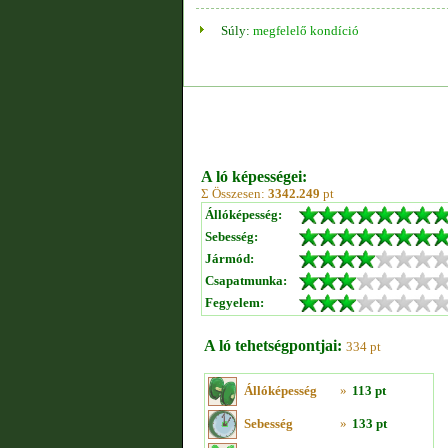
Súly:
megfelelő kondíció
A ló képességei:
Σ Összesen:
3342.249
pt
Állóképesség:
Sebesség:
Jármód:
Csapatmunka:
Fegyelem:
A ló tehetségpontjai:
334 pt
Állóképesség
»
113 pt
Sebesség
»
133 pt