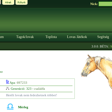
Nick:
um
Tagok/lovak
Toplista
Lovas Játékok
Segítség
|
3.0.0. BÉTA
Szer
no
Apa:
697233
Generáció: 323 -
családfa
Herélt lovak nem fedezhetnek többet!
Mérleg