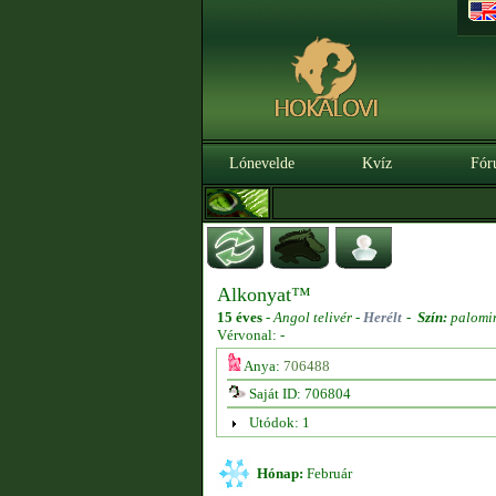
Lónevelde
Kvíz
Fór
Alkonyat™
15 éves
-
Angol telivér -
Herélt
-
Szín:
palomi
Vérvonal: -
Anya:
706488
Saját ID: 706804
Utódok: 1
Hónap:
Február