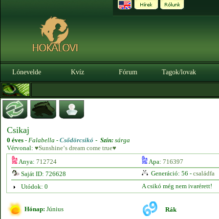
Lónevelde
Kvíz
Fórum
Tagok/lovak
Csikaj
0 éves
-
Falabella -
Csődörcsikó
-
Szín:
sárga
Vérvonal:
♥Sunshine‘s dream come true♥
Anya:
712724
Apa:
716397
Generáció: 56 -
családfa
Saját ID: 726628
A csikó még nem ivarérett!
Utódok: 0
Hónap:
Június
Rák