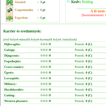
Kedv:
Boldog
Jármód
»
3 pt
Csapatmunka
»
1 pt
A ló nem e
[Szerszámismeret:
Fegyelem
»
1 pt
Karrier és eredmények:
(első helyek-második helyek-harmadik helyek /indulások)
Díjlovaglás:
0-0-0 /
0
Pontok:
0 (C)
Galopp:
0-0-0 /
0
Pontok:
0 (C)
Díjugratás:
0-0-0 /
0
Pontok:
0 (C)
Fogathajtás:
0-0-0 /
0
Pontok:
0 (C)
Cross-country:
0-0-0 /
0
Pontok:
0 (C)
Ügetés:
0-0-0 /
0
Pontok:
0 (C)
Lovaspóló:
0-0-0 /
0
Pontok:
0 (C)
Military:
0-0-0 /
0
Pontok:
0 (C)
Hordókerülés:
0-0-0 /
0
Pontok:
0 (C)
Cutting:
0-0-0 /
0
Pontok:
0 (C)
Western pleasure:
0-0-0 /
0
Pontok:
0 (C)