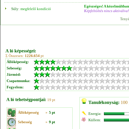
Egészséges! A közelmúltban 
Súly:
megfelelő kondíció
Képfeltöltés nincs aktiválva!
Tenyé
A ló képességei:
Σ Összesen:
1226.654
pt
Állóképesség:
Sebesség:
Jármód:
Csapatmunka:
Fegyelem:
A ló tehetségpontjai:
19 pt
Tanulékonyság:
100 
Állóképesség
»
5 pt
Energia:
Küllem:
Sebesség
»
9 pt