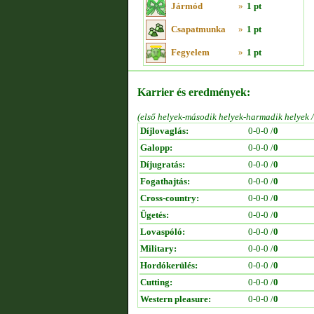
Jármód
»
1 pt
Csapatmunka
»
1 pt
Fegyelem
»
1 pt
Karrier és eredmények:
(első helyek-második helyek-harmadik helyek 
Díjlovaglás:
0-0-0 /
0
Galopp:
0-0-0 /
0
Díjugratás:
0-0-0 /
0
Fogathajtás:
0-0-0 /
0
Cross-country:
0-0-0 /
0
Ügetés:
0-0-0 /
0
Lovaspóló:
0-0-0 /
0
Military:
0-0-0 /
0
Hordókerülés:
0-0-0 /
0
Cutting:
0-0-0 /
0
Western pleasure:
0-0-0 /
0