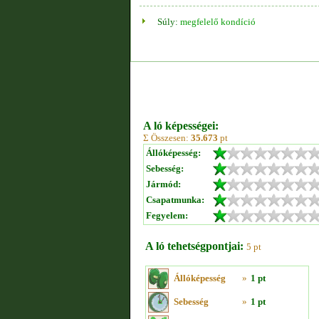
Súly:
megfelelő kondíció
A ló képességei:
Σ Összesen:
35.673
pt
Állóképesség:
Sebesség:
Jármód:
Csapatmunka:
Fegyelem:
A ló tehetségpontjai:
5 pt
Állóképesség
»
1 pt
Sebesség
»
1 pt