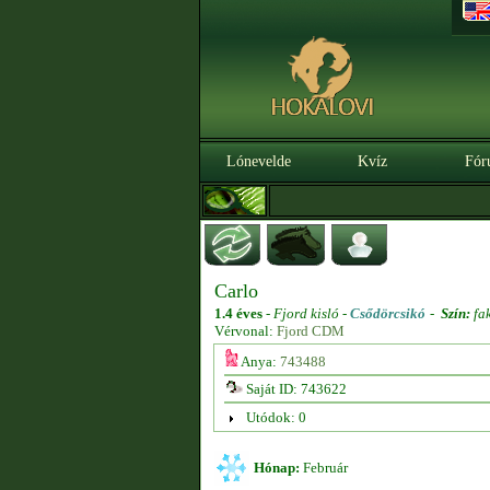
Lónevelde
Kvíz
Fór
Carlo
1.4 éves
-
Fjord kisló -
Csődörcsikó
-
Szín:
fa
Vérvonal:
Fjord CDM
Anya:
743488
Saját ID: 743622
Utódok: 0
Hónap:
Február