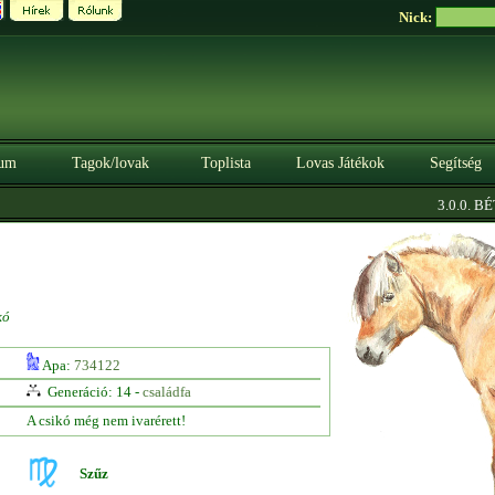
Nick:
um
Tagok/lovak
Toplista
Lovas Játékok
Segítség
3.0.0. BÉTA
kó
Apa:
734122
Generáció: 14 -
családfa
A csikó még nem ivarérett!
Szűz