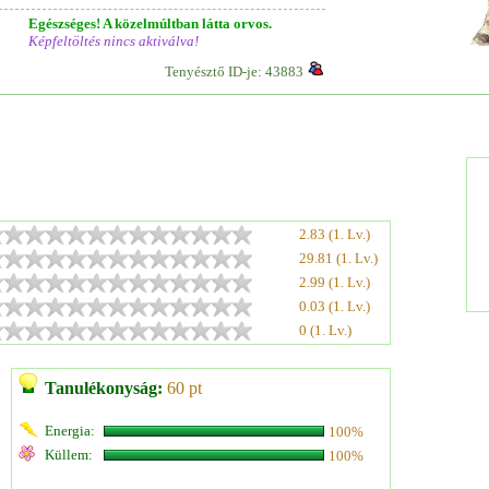
Egészséges! A közelmúltban látta orvos.
Képfeltöltés nincs aktiválva!
Tenyésztő ID-je: 43883
2.83 (1. Lv.)
29.81 (1. Lv.)
2.99 (1. Lv.)
0.03 (1. Lv.)
0 (1. Lv.)
Tanulékonyság:
60 pt
Energia:
100%
Küllem:
100%