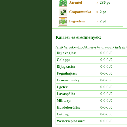
Jármód
»
230 pt
Csapatmunka
»
2 pt
Fegyelem
»
2 pt
Karrier és eredmények:
(első helyek-második helyek-harmadik helyek 
Díjlovaglás:
0-0-0 /
0
Galopp:
0-0-0 /
0
Díjugratás:
0-0-0 /
0
Fogathajtás:
0-0-0 /
0
Cross-country:
0-0-0 /
0
Ügetés:
0-0-0 /
0
Lovaspóló:
0-0-0 /
0
Military:
0-0-0 /
0
Hordókerülés:
0-0-0 /
0
Cutting:
0-0-0 /
0
Western pleasure:
0-0-0 /
0