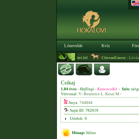
Lónevelde
Kvíz
Fór
|
3.0.0. BÉTA
Szerezz kreditet itt!
CitromEmese
- Lóvásár! 
Csikaj
1.04 éves
-
Haflingi -
Kancacsikó
-
Szín:
sárg
Vérvonal:
V.~Beszterce L. Keszi M~
Anya:
744844
Saját ID: 782019
Utódok: 0
Hónap:
Július