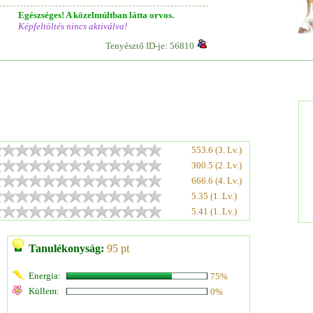
Egészséges! A közelmúltban látta orvos.
Képfeltöltés nincs aktiválva!
Tenyésztő ID-je: 56810
553.6 (3. Lv.)
300.5 (2. Lv.)
666.6 (4. Lv.)
5.35 (1. Lv.)
5.41 (1. Lv.)
Tanulékonyság:
95 pt
Energia:
75%
Küllem:
0%