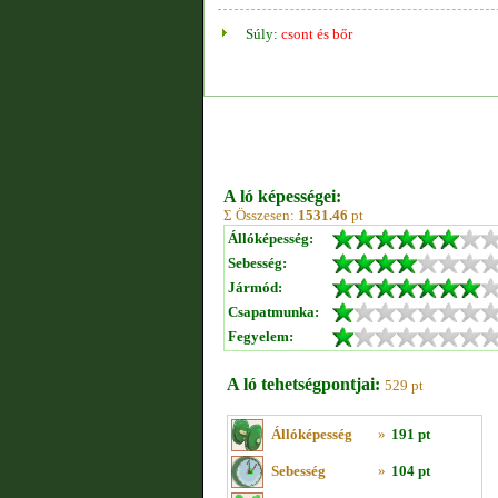
Súly:
csont és bőr
A ló képességei:
Σ Összesen:
1531.46
pt
Állóképesség:
Sebesség:
Jármód:
Csapatmunka:
Fegyelem:
A ló tehetségpontjai:
529 pt
Állóképesség
»
191 pt
Sebesség
»
104 pt