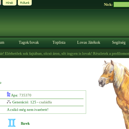
Nick:
um
Tagok/lovak
Toplista
Lovas Játékok
Segítség
Elérhetőek sok fajtában, olcsó áron, sőt ingyen is lovak! Részletek a profilomon! -
a
Apa:
735370
Generáció: 125 -
családfa
A csikó még nem ivarérett!
Ikrek