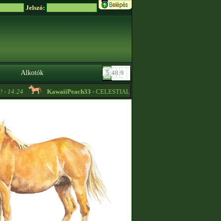
Jelszó:
Alkotók
14:24
KawaiiPeach33
- CELESTIAL LÓVÁSÁR KANCA/CSŐDÖR ILLET