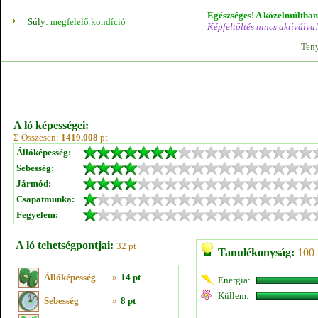
Egészséges! A közelmúltban 
Súly:
megfelelő kondíció
Képfeltöltés nincs aktiválva!
Teny
A ló képességei:
Σ Összesen:
1419.008
pt
Állóképesség:
Sebesség:
Jármód:
Csapatmunka:
Fegyelem:
A ló tehetségpontjai:
32 pt
Tanulékonyság:
100 
Állóképesség
»
14 pt
Energia:
Küllem:
Sebesség
»
8 pt