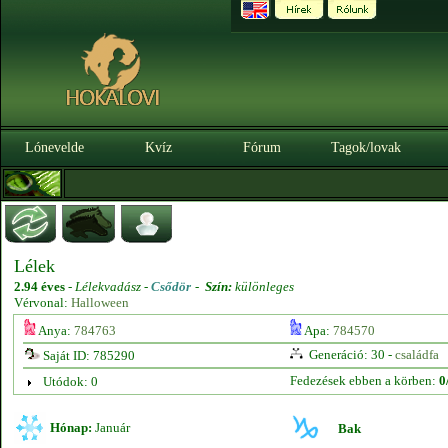
Lónevelde
Kvíz
Fórum
Tagok/lovak
Lélek
2.94 éves
-
Lélekvadász -
Csődör
-
Szín:
különleges
Vérvonal:
Halloween
Anya:
784763
Apa:
784570
Generáció: 30 -
családfa
Saját ID: 785290
Fedezések ebben a körben:
0
Utódok: 0
Hónap:
Január
Bak