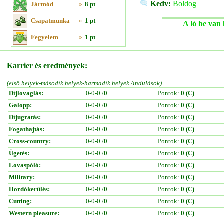
Kedv:
Boldog
Jármód
»
8 pt
Csapatmunka
»
1 pt
A ló be van 
Fegyelem
»
1 pt
Karrier és eredmények:
(első helyek-második helyek-harmadik helyek /indulások)
Díjlovaglás:
0-0-0 /
0
Pontok:
0 (C)
Galopp:
0-0-0 /
0
Pontok:
0 (C)
Díjugratás:
0-0-0 /
0
Pontok:
0 (C)
Fogathajtás:
0-0-0 /
0
Pontok:
0 (C)
Cross-country:
0-0-0 /
0
Pontok:
0 (C)
Ügetés:
0-0-0 /
0
Pontok:
0 (C)
Lovaspóló:
0-0-0 /
0
Pontok:
0 (C)
Military:
0-0-0 /
0
Pontok:
0 (C)
Hordókerülés:
0-0-0 /
0
Pontok:
0 (C)
Cutting:
0-0-0 /
0
Pontok:
0 (C)
Western pleasure:
0-0-0 /
0
Pontok:
0 (C)