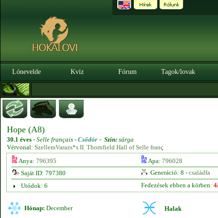
Lónevelde
Kvíz
Fórum
Tagok/lovak
Hope (A8)
30.1 éves
-
Selle français -
Csődör
-
Szín:
sárga
Vérvonal:
SzellemVarazs*s II. Thornfield Hall of Selle franç
Anya:
796395
Apa:
796028
Generáció: 8 -
családfa
Saját ID: 797380
Fedezések ebben a körben:
4
Utódok: 6
Hónap:
December
Halak