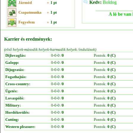
Kedv:
Boldog
Jármód
»
1 pt
Csapatmunka
»
1 pt
A ló be van 
Fegyelem
»
1 pt
Karrier és eredmények:
(első helyek-második helyek-harmadik helyek /indulások)
Díjlovaglás:
0-0-0 /
0
Pontok:
0 (C)
Galopp:
0-0-0 /
0
Pontok:
0 (C)
Díjugratás:
0-0-0 /
0
Pontok:
0 (C)
Fogathajtás:
0-0-0 /
0
Pontok:
0 (C)
Cross-country:
0-0-0 /
0
Pontok:
0 (C)
Ügetés:
0-0-0 /
0
Pontok:
0 (C)
Lovaspóló:
0-0-0 /
0
Pontok:
0 (C)
Military:
0-0-0 /
0
Pontok:
0 (C)
Hordókerülés:
0-0-0 /
0
Pontok:
0 (C)
Cutting:
0-0-0 /
0
Pontok:
0 (C)
Western pleasure:
0-0-0 /
0
Pontok:
0 (C)