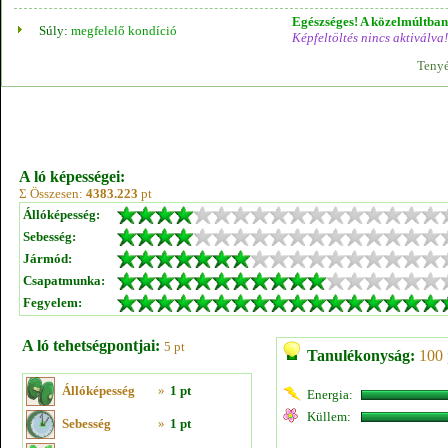
Egészséges! A közelmúltban 
Súly:
megfelelő kondíció
Képfeltöltés nincs aktiválva!
Tenyé
A ló képességei:
Σ Összesen:
4383.223
pt
Állóképesség:
Sebesség:
Jármód:
Csapatmunka:
Fegyelem:
A ló tehetségpontjai:
5 pt
Tanulékonyság:
100 
Állóképesség
»
1 pt
Energia:
Küllem:
Sebesség
»
1 pt