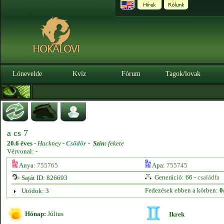
Lónevelde
Kvíz
Fórum
Tagok/lovak
a cs 7
20.6 éves
-
Hackney -
Csődör
-
Szín:
fekete
Vérvonal: -
Anya:
755765
Apa:
755745
Generáció: 66 -
családfa
Saját ID: 826693
Fedezések ebben a körben:
0
Utódok: 3
Hónap:
Július
Ikrek