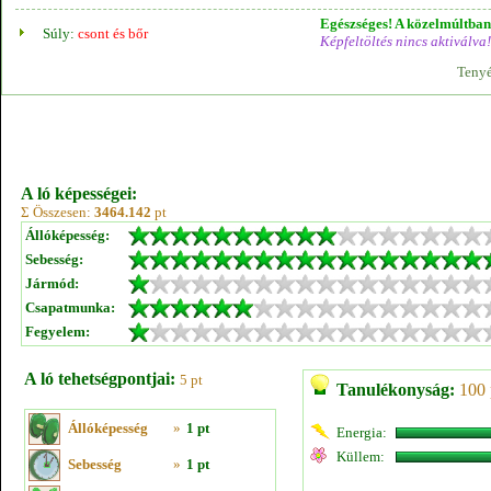
Egészséges! A közelmúltban 
Súly:
csont és bőr
Képfeltöltés nincs aktiválva!
Tenyé
A ló képességei:
Σ Összesen:
3464.142
pt
Állóképesség:
Sebesség:
Jármód:
Csapatmunka:
Fegyelem:
A ló tehetségpontjai:
5 pt
Tanulékonyság:
100 
Állóképesség
»
1 pt
Energia:
Küllem:
Sebesség
»
1 pt