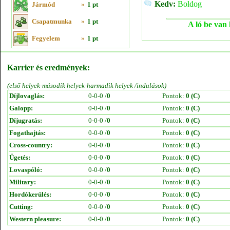
Kedv:
Boldog
Jármód
»
1 pt
Csapatmunka
»
1 pt
A ló be van 
Fegyelem
»
1 pt
Karrier és eredmények:
(első helyek-második helyek-harmadik helyek /indulások)
Díjlovaglás:
0-0-0 /
0
Pontok:
0 (C)
Galopp:
0-0-0 /
0
Pontok:
0 (C)
Díjugratás:
0-0-0 /
0
Pontok:
0 (C)
Fogathajtás:
0-0-0 /
0
Pontok:
0 (C)
Cross-country:
0-0-0 /
0
Pontok:
0 (C)
Ügetés:
0-0-0 /
0
Pontok:
0 (C)
Lovaspóló:
0-0-0 /
0
Pontok:
0 (C)
Military:
0-0-0 /
0
Pontok:
0 (C)
Hordókerülés:
0-0-0 /
0
Pontok:
0 (C)
Cutting:
0-0-0 /
0
Pontok:
0 (C)
Western pleasure:
0-0-0 /
0
Pontok:
0 (C)