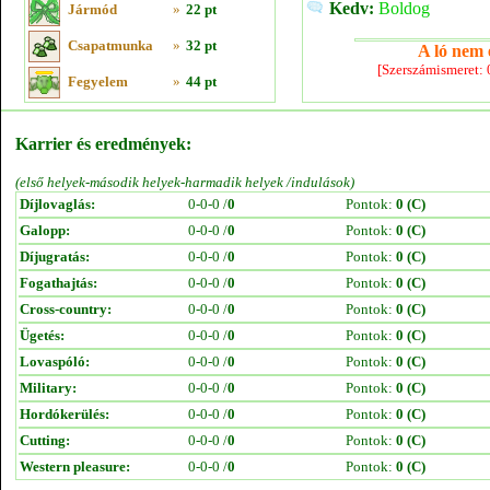
Kedv:
Boldog
Jármód
»
22 pt
Csapatmunka
»
32 pt
A ló nem e
[Szerszámismeret:
Fegyelem
»
44 pt
Karrier és eredmények:
(első helyek-második helyek-harmadik helyek /indulások)
Díjlovaglás:
0-0-0 /
0
Pontok:
0 (C)
Galopp:
0-0-0 /
0
Pontok:
0 (C)
Díjugratás:
0-0-0 /
0
Pontok:
0 (C)
Fogathajtás:
0-0-0 /
0
Pontok:
0 (C)
Cross-country:
0-0-0 /
0
Pontok:
0 (C)
Ügetés:
0-0-0 /
0
Pontok:
0 (C)
Lovaspóló:
0-0-0 /
0
Pontok:
0 (C)
Military:
0-0-0 /
0
Pontok:
0 (C)
Hordókerülés:
0-0-0 /
0
Pontok:
0 (C)
Cutting:
0-0-0 /
0
Pontok:
0 (C)
Western pleasure:
0-0-0 /
0
Pontok:
0 (C)