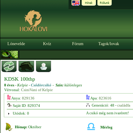
Lónevelde
Kvíz
Fórum
Tagok/lovak
KDSK 100thp
0 éves
-
Kelpie -
Csődörcsikó
-
Szín:
különleges
Vérvonal:
CsiniVani of Kelpie
Anya:
829136
Apa:
823616
Generáció: 48 -
családfa
Saját ID: 829374
A csikó még nem ivarérett!
Utódok: 0
Hónap:
Október
Mérleg