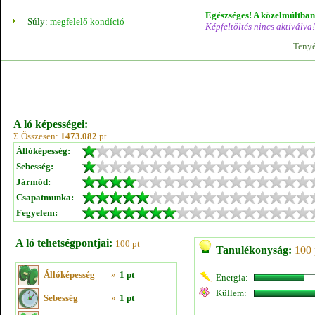
Egészséges! A közelmúltban 
Súly:
megfelelő kondíció
Képfeltöltés nincs aktiválva!
Tenyé
A ló képességei:
Σ Összesen:
1473.082
pt
Állóképesség:
Sebesség:
Jármód:
Csapatmunka:
Fegyelem:
A ló tehetségpontjai:
100 pt
Tanulékonyság:
100 
Állóképesség
»
1 pt
Energia:
Küllem:
Sebesség
»
1 pt