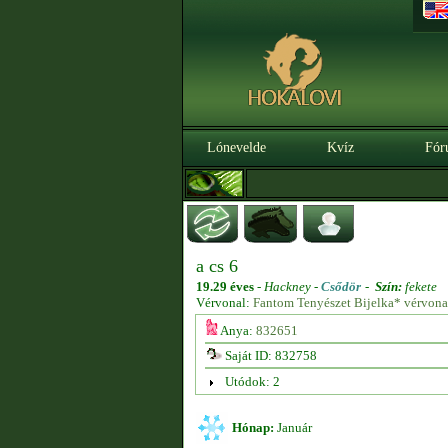
Lónevelde
Kvíz
Fór
a cs 6
19.29 éves
-
Hackney -
Csődör
-
Szín:
fekete
Vérvonal:
Fantom Tenyészet Bijelka* vérvona
Anya:
832651
Saját ID: 832758
Utódok: 2
Hónap:
Január