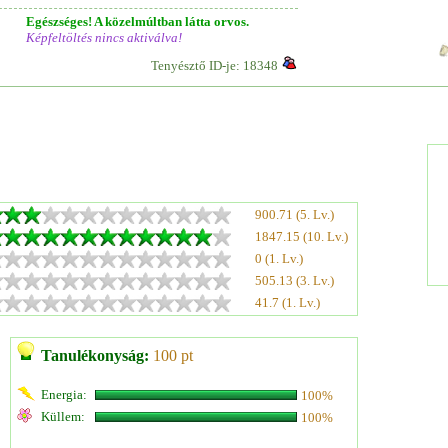
Egészséges! A közelmúltban látta orvos.
Képfeltöltés nincs aktiválva!
Tenyésztő ID-je: 18348
900.71 (5. Lv.)
1847.15 (10. Lv.)
0 (1. Lv.)
505.13 (3. Lv.)
41.7 (1. Lv.)
Tanulékonyság:
100 pt
Energia:
100%
Küllem:
100%