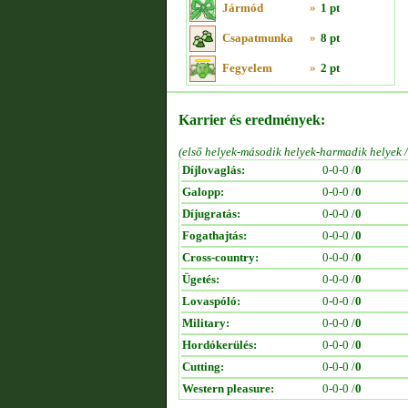
Jármód
»
1 pt
Csapatmunka
»
8 pt
Fegyelem
»
2 pt
Karrier és eredmények:
(első helyek-második helyek-harmadik helyek 
Díjlovaglás:
0-0-0 /
0
Galopp:
0-0-0 /
0
Díjugratás:
0-0-0 /
0
Fogathajtás:
0-0-0 /
0
Cross-country:
0-0-0 /
0
Ügetés:
0-0-0 /
0
Lovaspóló:
0-0-0 /
0
Military:
0-0-0 /
0
Hordókerülés:
0-0-0 /
0
Cutting:
0-0-0 /
0
Western pleasure:
0-0-0 /
0