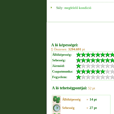
Súly:
megfelelő kondíció
A ló képességei:
Σ Összesen:
3294.691
pt
Állóképesség:
Sebesség:
Jármód:
Csapatmunka:
Fegyelem:
A ló tehetségpontjai:
52 pt
Állóképesség
»
14 pt
Sebesség
»
27 pt