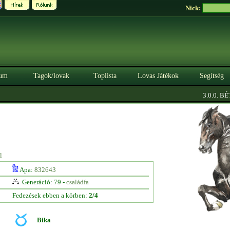
Nick:
um
Tagok/lovak
Toplista
Lovas Játékok
Segítség
3.0.0. BÉTA
l
Apa:
832643
Generáció: 79 -
családfa
Fedezések ebben a körben:
2/4
Bika