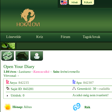
Lónevelde
Kvíz
Fórum
Tagok/lovak
Open Your Diary
1.04 éves
-
Lusitano -
Kancacsikó
-
Szín:
krém/cremello
Vérvonal: -
Anya:
842235
Apa:
842307
Generáció: 30 -
családfa
Saját ID: 843281
A csikó még nem ivarérett!
Utódok: 0
Hónap:
Július
Rák