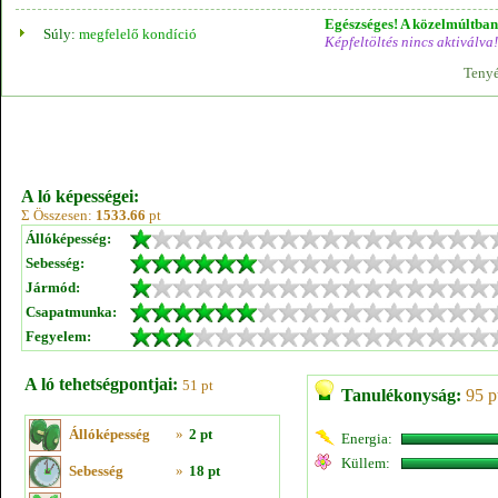
Egészséges! A közelmúltban 
Súly:
megfelelő kondíció
Képfeltöltés nincs aktiválva!
Tenyé
A ló képességei:
Σ Összesen:
1533.66
pt
Állóképesség:
Sebesség:
Jármód:
Csapatmunka:
Fegyelem:
A ló tehetségpontjai:
51 pt
Tanulékonyság:
95 p
Állóképesség
»
2 pt
Energia:
Küllem:
Sebesség
»
18 pt