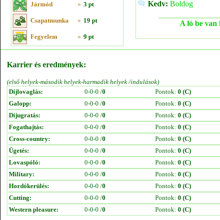
Kedv:
Boldog
Jármód
»
3 pt
Csapatmunka
»
19 pt
A ló be van 
Fegyelem
»
9 pt
Karrier és eredmények:
(első helyek-második helyek-harmadik helyek /indulások)
Díjlovaglás:
0-0-0 /
0
Pontok:
0 (C)
Galopp:
0-0-0 /
0
Pontok:
0 (C)
Díjugratás:
0-0-0 /
0
Pontok:
0 (C)
Fogathajtás:
0-0-0 /
0
Pontok:
0 (C)
Cross-country:
0-0-0 /
0
Pontok:
0 (C)
Ügetés:
0-0-0 /
0
Pontok:
0 (C)
Lovaspóló:
0-0-0 /
0
Pontok:
0 (C)
Military:
0-0-0 /
0
Pontok:
0 (C)
Hordókerülés:
0-0-0 /
0
Pontok:
0 (C)
Cutting:
0-0-0 /
0
Pontok:
0 (C)
Western pleasure:
0-0-0 /
0
Pontok:
0 (C)