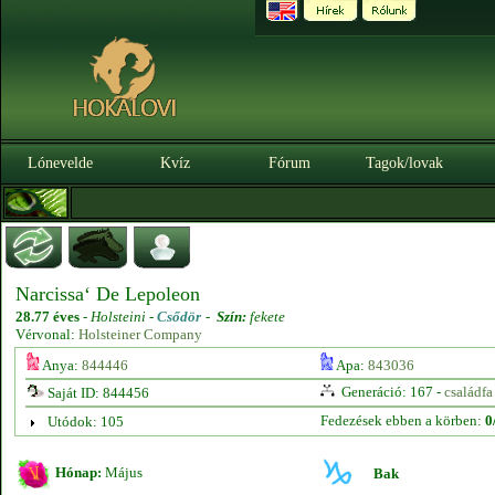
Lónevelde
Kvíz
Fórum
Tagok/lovak
Narcissa‘ De Lepoleon
28.77 éves
-
Holsteini -
Csődör
-
Szín:
fekete
Vérvonal:
Holsteiner Company
Anya:
844446
Apa:
843036
Generáció: 167 -
családfa
Saját ID: 844456
Fedezések ebben a körben:
0
Utódok: 105
Hónap:
Május
Bak