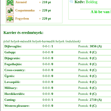
Kedv:
Boldog
Jármód
»
210 pt
Csapatmunka
»
220 pt
A ló be van 
Fegyelem
»
220 pt
Karrier és eredmények:
(első helyek-második helyek-harmadik helyek /indulások)
Díjlovaglás:
0-0-1 /
1
Pontok:
3056 (A)
Galopp:
0-0-0 /
0
Pontok:
0 (C)
Díjugratás:
0-0-0 /
0
Pontok:
0 (C)
Fogathajtás:
0-0-0 /
0
Pontok:
0 (C)
Cross-country:
0-0-0 /
0
Pontok:
0 (C)
Ügetés:
0-0-0 /
0
Pontok:
0 (C)
Lovaspóló:
0-0-0 /
0
Pontok:
0 (C)
Military:
0-0-0 /
0
Pontok:
0 (C)
Hordókerülés:
0-0-0 /
0
Pontok:
0 (C)
Cutting:
0-0-0 /
1
Pontok:
2710 (A)
Western pleasure:
0-0-0 /
0
Pontok:
0 (C)