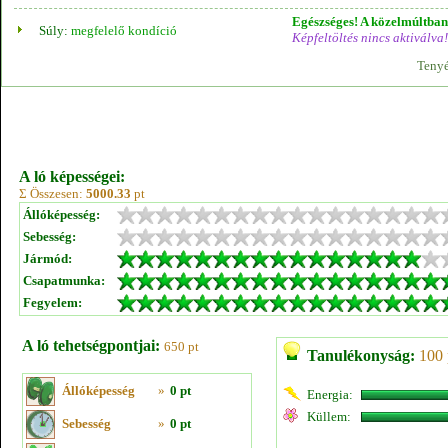
Egészséges! A közelmúltban 
Súly:
megfelelő kondíció
Képfeltöltés nincs aktiválva!
Tenyé
A ló képességei:
Σ Összesen:
5000.33
pt
Állóképesség:
Sebesség:
Jármód:
Csapatmunka:
Fegyelem:
A ló tehetségpontjai:
650 pt
Tanulékonyság:
100 
Állóképesség
»
0 pt
Energia:
Küllem:
Sebesség
»
0 pt