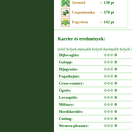
Jármód
»
138 pt
Csapatmunka
»
370 pt
Fegyelem
»
142 pt
Karrier és eredmények:
(első helyek-második helyek-harmadik helyek 
Díjlovaglás:
0-0-0 /
0
Galopp:
0-0-0 /
0
Díjugratás:
0-0-0 /
0
Fogathajtás:
0-0-0 /
0
Cross-country:
0-0-0 /
0
Ügetés:
0-0-0 /
0
Lovaspóló:
0-0-0 /
0
Military:
0-0-0 /
0
Hordókerülés:
0-0-0 /
0
Cutting:
0-0-0 /
0
Western pleasure:
0-0-0 /
0