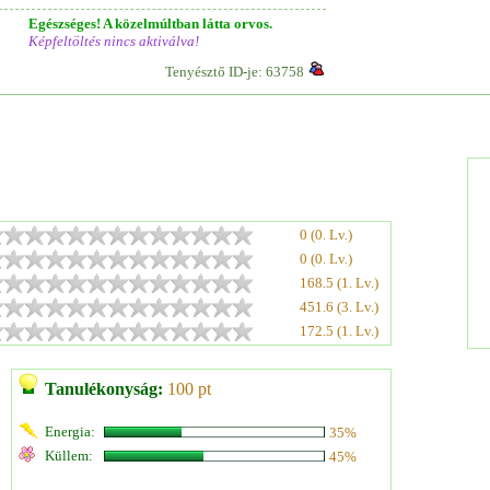
Egészséges! A közelmúltban látta orvos.
Képfeltöltés nincs aktiválva!
Tenyésztő ID-je: 63758
0 (0. Lv.)
0 (0. Lv.)
168.5 (1. Lv.)
451.6 (3. Lv.)
172.5 (1. Lv.)
Tanulékonyság:
100 pt
Energia:
35%
Küllem:
45%