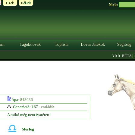
Nick:
um
Tagok/lovak
Toplista
Lovas Játékok
Segítség
|
3.0.0. BÉTA
Sze
Apa:
843036
Generáció: 167 -
családfa
A csikó még nem ivarérett!
Mérleg