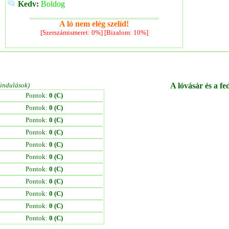
Kedv:
Boldog
A ló nem elég szelíd!
[Szerszámismeret: 0%] [Bizalom: 10%]
/indulások)
A lóvásár és a fe
Pontok:
0 (C)
Pontok:
0 (C)
Pontok:
0 (C)
Pontok:
0 (C)
Pontok:
0 (C)
Pontok:
0 (C)
Pontok:
0 (C)
Pontok:
0 (C)
Pontok:
0 (C)
Pontok:
0 (C)
Pontok:
0 (C)