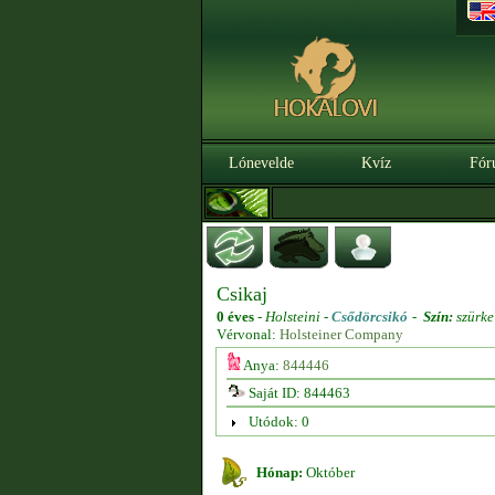
Lónevelde
Kvíz
Fór
Csikaj
0 éves
-
Holsteini -
Csődörcsikó
-
Szín:
szürke
Vérvonal:
Holsteiner Company
Anya:
844446
Saját ID: 844463
Utódok: 0
Hónap:
Október