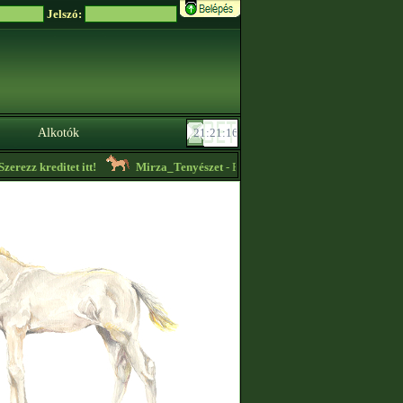
Jelszó:
Alkotók
rezz kreditet itt!
Mirza_Tenyészet
- Eladó keverék mén! Seb 666 jarm 428 