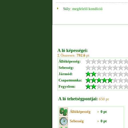
Súly:
megfelelő kondíció
A ló képességei:
Σ Összesen:
792.6
pt
Állóképesség:
Sebesség:
Jármód:
Csapatmunka:
Fegyelem:
A ló tehetségpontjai:
650 pt
Állóképesség
»
0 pt
Sebesség
»
0 pt