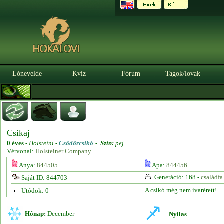
Lónevelde
Kvíz
Fórum
Tagok/lovak
Csikaj
0 éves
-
Holsteini -
Csődörcsikó
-
Szín:
pej
Vérvonal:
Holsteiner Company
Anya:
844505
Apa:
844456
Generáció: 168 -
családfa
Saját ID: 844703
A csikó még nem ivarérett!
Utódok: 0
Hónap:
December
Nyilas