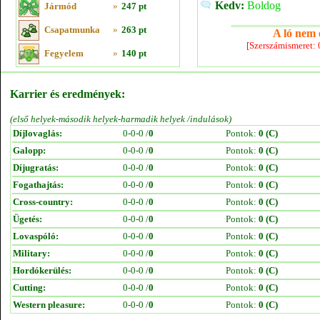
Kedv:
Boldog
Jármód
»
247 pt
Csapatmunka
»
263 pt
A ló nem e
[Szerszámismeret:
Fegyelem
»
140 pt
Karrier és eredmények:
(első helyek-második helyek-harmadik helyek /indulások)
Díjlovaglás:
0-0-0 /
0
Pontok:
0 (C)
Galopp:
0-0-0 /
0
Pontok:
0 (C)
Díjugratás:
0-0-0 /
0
Pontok:
0 (C)
Fogathajtás:
0-0-0 /
0
Pontok:
0 (C)
Cross-country:
0-0-0 /
0
Pontok:
0 (C)
Ügetés:
0-0-0 /
0
Pontok:
0 (C)
Lovaspóló:
0-0-0 /
0
Pontok:
0 (C)
Military:
0-0-0 /
0
Pontok:
0 (C)
Hordókerülés:
0-0-0 /
0
Pontok:
0 (C)
Cutting:
0-0-0 /
0
Pontok:
0 (C)
Western pleasure:
0-0-0 /
0
Pontok:
0 (C)