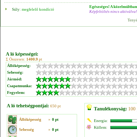
Egészséges! A közelmúltban 
Súly:
megfelelő kondíció
Képfeltöltés nincs aktiválva!
Tenyé
A ló képességei:
Σ Összesen:
1400.9
pt
Állóképesség:
Sebesség:
Jármód:
Csapatmunka:
Fegyelem:
A ló tehetségpontjai:
650 pt
Tanulékonyság:
100 
Állóképesség
»
0 pt
Energia:
Küllem:
Sebesség
»
0 pt