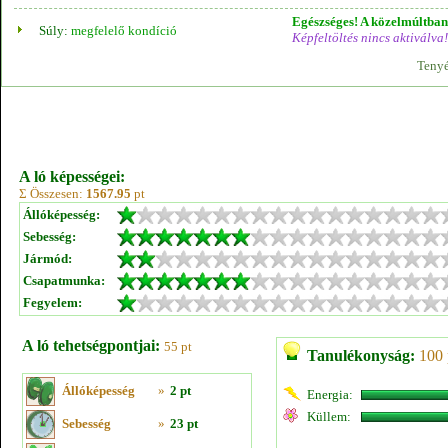
Egészséges! A közelmúltban 
Súly:
megfelelő kondíció
Képfeltöltés nincs aktiválva!
Tenyé
A ló képességei:
Σ Összesen:
1567.95
pt
Állóképesség:
Sebesség:
Jármód:
Csapatmunka:
Fegyelem:
A ló tehetségpontjai:
55 pt
Tanulékonyság:
100 
Állóképesség
»
2 pt
Energia:
Küllem:
Sebesség
»
23 pt