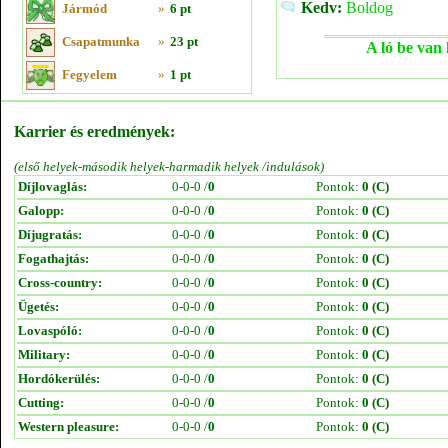
Kedv:
Boldog
Jármód
»
6 pt
Csapatmunka
»
23 pt
A ló be van 
Fegyelem
»
1 pt
Karrier és eredmények:
(első helyek-második helyek-harmadik helyek /indulások)
Díjlovaglás:
0-0-0 /
0
Pontok:
0 (C)
Galopp:
0-0-0 /
0
Pontok:
0 (C)
Díjugratás:
0-0-0 /
0
Pontok:
0 (C)
Fogathajtás:
0-0-0 /
0
Pontok:
0 (C)
Cross-country:
0-0-0 /
0
Pontok:
0 (C)
Ügetés:
0-0-0 /
0
Pontok:
0 (C)
Lovaspóló:
0-0-0 /
0
Pontok:
0 (C)
Military:
0-0-0 /
0
Pontok:
0 (C)
Hordókerülés:
0-0-0 /
0
Pontok:
0 (C)
Cutting:
0-0-0 /
0
Pontok:
0 (C)
Western pleasure:
0-0-0 /
0
Pontok:
0 (C)