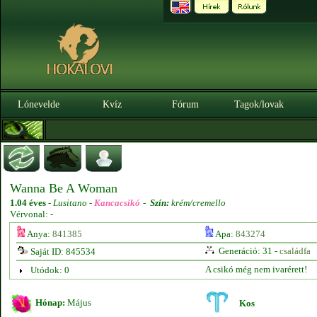
Lónevelde
Kvíz
Fórum
Tagok/lovak
Wanna Be A Woman
1.04 éves
-
Lusitano -
Kancacsikó
-
Szín:
krém/cremello
Vérvonal: -
Anya:
841385
Apa:
843274
Generáció: 31 -
családfa
Saját ID: 845534
A csikó még nem ivarérett!
Utódok: 0
Hónap:
Május
Kos