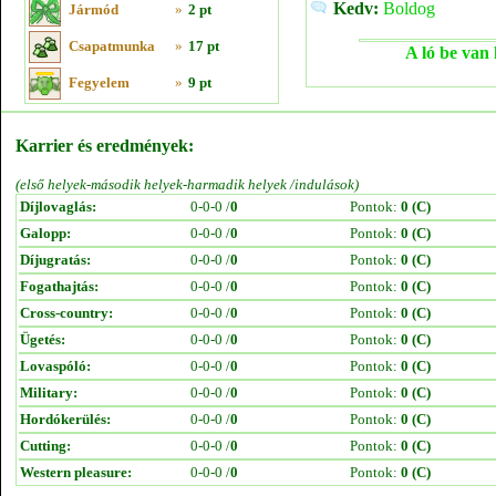
Kedv:
Boldog
Jármód
»
2 pt
Csapatmunka
»
17 pt
A ló be van 
Fegyelem
»
9 pt
Karrier és eredmények:
(első helyek-második helyek-harmadik helyek /indulások)
Díjlovaglás:
0-0-0 /
0
Pontok:
0 (C)
Galopp:
0-0-0 /
0
Pontok:
0 (C)
Díjugratás:
0-0-0 /
0
Pontok:
0 (C)
Fogathajtás:
0-0-0 /
0
Pontok:
0 (C)
Cross-country:
0-0-0 /
0
Pontok:
0 (C)
Ügetés:
0-0-0 /
0
Pontok:
0 (C)
Lovaspóló:
0-0-0 /
0
Pontok:
0 (C)
Military:
0-0-0 /
0
Pontok:
0 (C)
Hordókerülés:
0-0-0 /
0
Pontok:
0 (C)
Cutting:
0-0-0 /
0
Pontok:
0 (C)
Western pleasure:
0-0-0 /
0
Pontok:
0 (C)