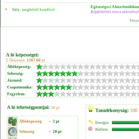
Egészséges! A közelmúltban 
Súly:
megfelelő kondíció
Képfeltöltés nincs aktiválva!
Tenyé
A ló képességei:
Σ Összesen:
1567.66
pt
Állóképesség:
Sebesség:
Jármód:
Csapatmunka:
Fegyelem:
A ló tehetségpontjai:
50 pt
Tanulékonyság:
100 
Állóképesség
»
2 pt
Energia:
Küllem:
Sebesség
»
20 pt