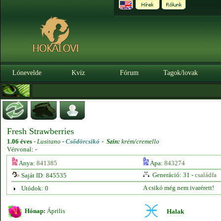
Lónevelde
Kvíz
Fórum
Tagok/lovak
Fresh Strawberries
1.06 éves
-
Lusitano -
Csődörcsikó
-
Szín:
krém/cremello
Vérvonal: -
Anya:
841385
Apa:
843274
Generáció: 31 -
családfa
Saját ID: 845535
A csikó még nem ivarérett!
Utódok: 0
Hónap:
Április
Halak