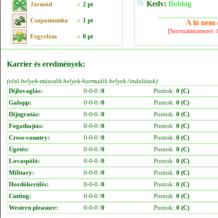
Kedv:
Boldog
Jármód
»
2 pt
Csapatmunka
»
1 pt
A ló nem e
[Szerszámismeret:
Fegyelem
»
0 pt
Karrier és eredmények:
(első helyek-második helyek-harmadik helyek /indulások)
Díjlovaglás:
0-0-0 /
0
Pontok:
0 (C)
Galopp:
0-0-0 /
0
Pontok:
0 (C)
Díjugratás:
0-0-0 /
0
Pontok:
0 (C)
Fogathajtás:
0-0-0 /
0
Pontok:
0 (C)
Cross-country:
0-0-0 /
0
Pontok:
0 (C)
Ügetés:
0-0-0 /
0
Pontok:
0 (C)
Lovaspóló:
0-0-0 /
0
Pontok:
0 (C)
Military:
0-0-0 /
0
Pontok:
0 (C)
Hordókerülés:
0-0-0 /
0
Pontok:
0 (C)
Cutting:
0-0-0 /
0
Pontok:
0 (C)
Western pleasure:
0-0-0 /
0
Pontok:
0 (C)