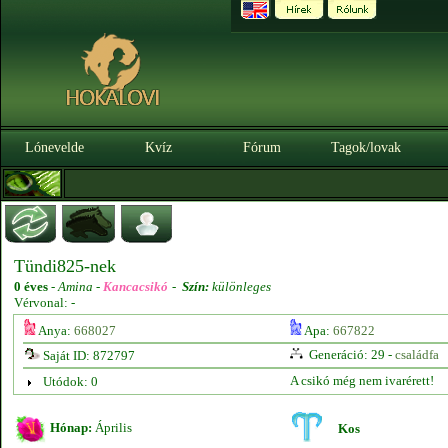
Lónevelde
Kvíz
Fórum
Tagok/lovak
Tündi825-nek
0 éves
-
Amina -
Kancacsikó
-
Szín:
különleges
Vérvonal: -
Anya:
668027
Apa:
667822
Generáció: 29 -
családfa
Saját ID: 872797
A csikó még nem ivarérett!
Utódok: 0
Hónap:
Április
Kos