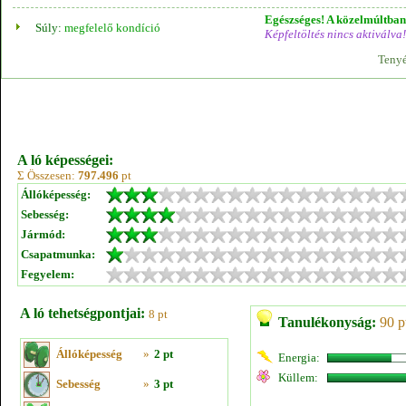
Egészséges! A közelmúltban 
Súly:
megfelelő kondíció
Képfeltöltés nincs aktiválva!
Tenyé
A ló képességei:
Σ Összesen:
797.496
pt
Állóképesség:
Sebesség:
Jármód:
Csapatmunka:
Fegyelem:
A ló tehetségpontjai:
8 pt
Tanulékonyság:
90 p
Állóképesség
»
2 pt
Energia:
Küllem:
Sebesség
»
3 pt