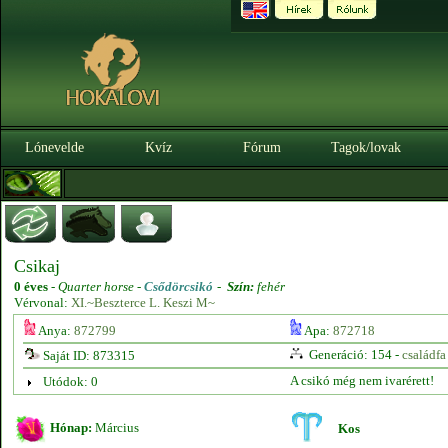
Lónevelde
Kvíz
Fórum
Tagok/lovak
Csikaj
0 éves
-
Quarter horse -
Csődörcsikó
-
Szín:
fehér
Vérvonal:
XI.~Beszterce L. Keszi M~
Anya:
872799
Apa:
872718
Generáció: 154 -
családfa
Saját ID: 873315
A csikó még nem ivarérett!
Utódok: 0
Hónap:
Március
Kos