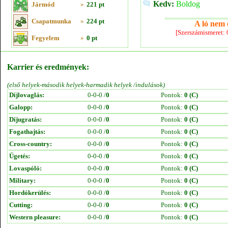
Kedv:
Boldog
Jármód
»
221 pt
Csapatmunka
»
224 pt
A ló nem e
[Szerszámismeret:
Fegyelem
»
0 pt
Karrier és eredmények:
(első helyek-második helyek-harmadik helyek /indulások)
Díjlovaglás:
0-0-0 /
0
Pontok:
0 (C)
Galopp:
0-0-0 /
0
Pontok:
0 (C)
Díjugratás:
0-0-0 /
0
Pontok:
0 (C)
Fogathajtás:
0-0-0 /
0
Pontok:
0 (C)
Cross-country:
0-0-0 /
0
Pontok:
0 (C)
Ügetés:
0-0-0 /
0
Pontok:
0 (C)
Lovaspóló:
0-0-0 /
0
Pontok:
0 (C)
Military:
0-0-0 /
0
Pontok:
0 (C)
Hordókerülés:
0-0-0 /
0
Pontok:
0 (C)
Cutting:
0-0-0 /
0
Pontok:
0 (C)
Western pleasure:
0-0-0 /
0
Pontok:
0 (C)