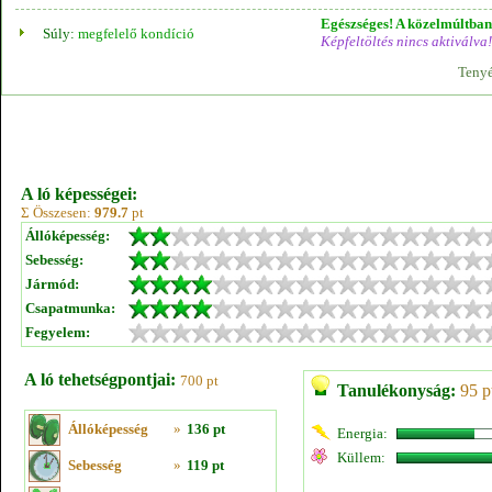
Egészséges! A közelmúltban 
Súly:
megfelelő kondíció
Képfeltöltés nincs aktiválva!
Tenyé
A ló képességei:
Σ Összesen:
979.7
pt
Állóképesség:
Sebesség:
Jármód:
Csapatmunka:
Fegyelem:
A ló tehetségpontjai:
700 pt
Tanulékonyság:
95 p
Állóképesség
»
136 pt
Energia:
Küllem:
Sebesség
»
119 pt