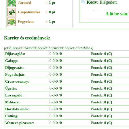
Kedv:
Elégedett
Jármód
»
1 pt
Csapatmunka
»
0 pt
A ló be van 
Fegyelem
»
1 pt
Karrier és eredmények:
(első helyek-második helyek-harmadik helyek /indulások)
Díjlovaglás:
0-0-0 /
0
Pontok:
0 (C)
Galopp:
0-0-0 /
0
Pontok:
0 (C)
Díjugratás:
0-0-0 /
0
Pontok:
0 (C)
Fogathajtás:
0-0-0 /
0
Pontok:
0 (C)
Cross-country:
0-0-0 /
0
Pontok:
0 (C)
Ügetés:
0-0-0 /
0
Pontok:
0 (C)
Lovaspóló:
0-0-0 /
0
Pontok:
0 (C)
Military:
0-0-0 /
0
Pontok:
0 (C)
Hordókerülés:
0-0-0 /
0
Pontok:
0 (C)
Cutting:
0-0-0 /
0
Pontok:
0 (C)
Western pleasure:
0-0-0 /
0
Pontok:
0 (C)