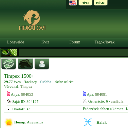
Lónevelde
Kvíz
Fórum
Tagok/lovak
Timpex 1500+
29.77 éves
-
Hackney -
Csődör
-
Szín:
szürke
Vérvonal:
Timpex
Anya:
894053
Apa:
894081
Generáció: 6 -
családfa
Saját ID: 894127
Fedezések ebben a körben:
1
Utódok: 37
Hónap:
Augusztus
Halak