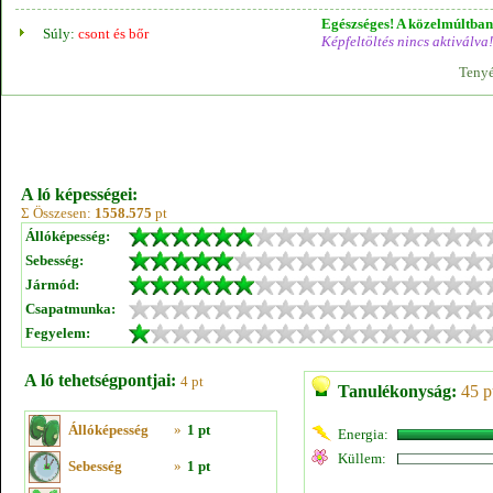
Egészséges! A közelmúltban 
Súly:
csont és bőr
Képfeltöltés nincs aktiválva!
Tenyé
A ló képességei:
Σ Összesen:
1558.575
pt
Állóképesség:
Sebesség:
Jármód:
Csapatmunka:
Fegyelem:
A ló tehetségpontjai:
4 pt
Tanulékonyság:
45 p
Állóképesség
»
1 pt
Energia:
Küllem:
Sebesség
»
1 pt