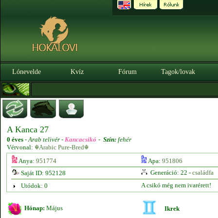
Lónevelde
Kvíz
Fórum
Tagok/lovak
A Kanca 27
0 éves
-
Arab telivér -
Kancacsikó
-
Szín:
fehér
Vérvonal:
☬Arabic Pure-Bred☬
Anya:
951774
Apa:
951806
Generáció: 22 -
családfa
Saját ID: 952128
A csikó még nem ivarérett!
Utódok: 0
Hónap:
Május
Ikrek