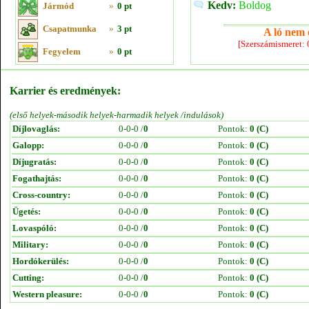
Kedv:
Boldog
Jármód
»
0 pt
Csapatmunka
»
3 pt
A ló nem e
[Szerszámismeret:
Fegyelem
»
0 pt
Karrier és eredmények:
(első helyek-második helyek-harmadik helyek /indulások)
Díjlovaglás:
0-0-0 /
0
Pontok:
0 (C)
Galopp:
0-0-0 /
0
Pontok:
0 (C)
Díjugratás:
0-0-0 /
0
Pontok:
0 (C)
Fogathajtás:
0-0-0 /
0
Pontok:
0 (C)
Cross-country:
0-0-0 /
0
Pontok:
0 (C)
Ügetés:
0-0-0 /
0
Pontok:
0 (C)
Lovaspóló:
0-0-0 /
0
Pontok:
0 (C)
Military:
0-0-0 /
0
Pontok:
0 (C)
Hordókerülés:
0-0-0 /
0
Pontok:
0 (C)
Cutting:
0-0-0 /
0
Pontok:
0 (C)
Western pleasure:
0-0-0 /
0
Pontok:
0 (C)