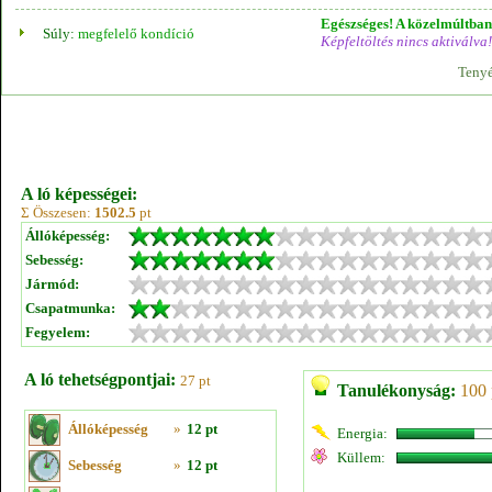
Egészséges! A közelmúltban 
Súly:
megfelelő kondíció
Képfeltöltés nincs aktiválva!
Tenyé
A ló képességei:
Σ Összesen:
1502.5
pt
Állóképesség:
Sebesség:
Jármód:
Csapatmunka:
Fegyelem:
A ló tehetségpontjai:
27 pt
Tanulékonyság:
100 
Állóképesség
»
12 pt
Energia:
Küllem:
Sebesség
»
12 pt