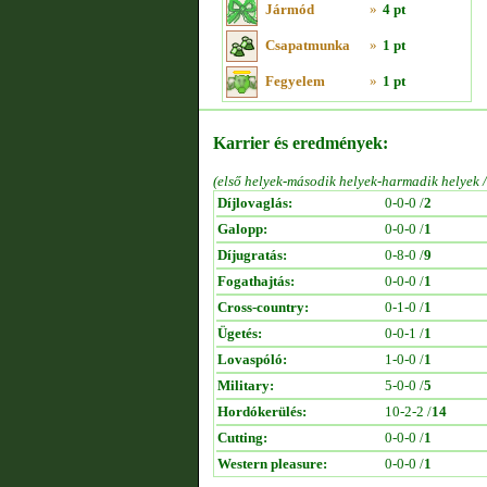
Jármód
»
4 pt
Csapatmunka
»
1 pt
Fegyelem
»
1 pt
Karrier és eredmények:
(első helyek-második helyek-harmadik helyek 
Díjlovaglás:
0-0-0 /
2
Galopp:
0-0-0 /
1
Díjugratás:
0-8-0 /
9
Fogathajtás:
0-0-0 /
1
Cross-country:
0-1-0 /
1
Ügetés:
0-0-1 /
1
Lovaspóló:
1-0-0 /
1
Military:
5-0-0 /
5
Hordókerülés:
10-2-2 /
14
Cutting:
0-0-0 /
1
Western pleasure:
0-0-0 /
1