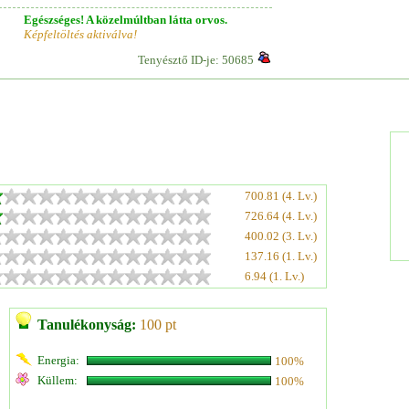
Egészséges! A közelmúltban látta orvos.
Képfeltöltés aktiválva!
Tenyésztő ID-je: 50685
700.81 (4. Lv.)
726.64 (4. Lv.)
400.02 (3. Lv.)
137.16 (1. Lv.)
6.94 (1. Lv.)
Tanulékonyság:
100 pt
Energia:
100%
Küllem:
100%