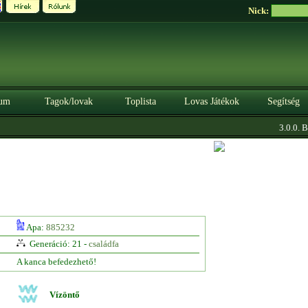
Nick:
um
Tagok/lovak
Toplista
Lovas Játékok
Segítség
3.0.0. BÉ
Apa:
885232
Generáció: 21 -
családfa
A kanca befedezhető!
Vízöntő