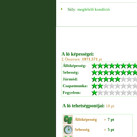
Súly:
megfelelő kondíció
A ló képességei:
Σ Összesen:
1971.571
pt
Állóképesség:
Sebesség:
Jármód:
Csapatmunka:
Fegyelem:
A ló tehetségpontjai:
18 pt
Állóképesség
»
7 pt
Sebesség
»
5 pt