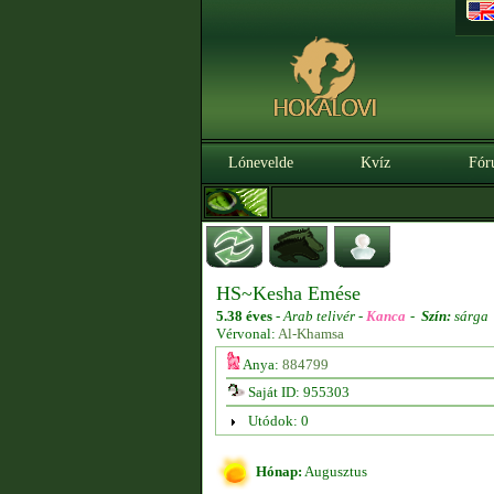
Lónevelde
Kvíz
Fór
HS~Kesha Emése
5.38 éves
-
Arab telivér -
Kanca
-
Szín:
sárga
Vérvonal:
Al-Khamsa
Anya:
884799
Saját ID: 955303
Utódok: 0
Hónap:
Augusztus