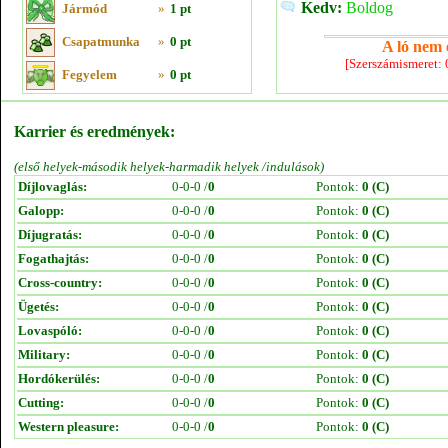
Kedv:
Boldog
Jármód
»
1 pt
Csapatmunka
»
0 pt
A ló nem e
[Szerszámismeret:
Fegyelem
»
0 pt
Karrier és eredmények:
(első helyek-második helyek-harmadik helyek /indulások)
Díjlovaglás:
0-0-0 /
0
Pontok:
0 (C)
Galopp:
0-0-0 /
0
Pontok:
0 (C)
Díjugratás:
0-0-0 /
0
Pontok:
0 (C)
Fogathajtás:
0-0-0 /
0
Pontok:
0 (C)
Cross-country:
0-0-0 /
0
Pontok:
0 (C)
Ügetés:
0-0-0 /
0
Pontok:
0 (C)
Lovaspóló:
0-0-0 /
0
Pontok:
0 (C)
Military:
0-0-0 /
0
Pontok:
0 (C)
Hordókerülés:
0-0-0 /
0
Pontok:
0 (C)
Cutting:
0-0-0 /
0
Pontok:
0 (C)
Western pleasure:
0-0-0 /
0
Pontok:
0 (C)