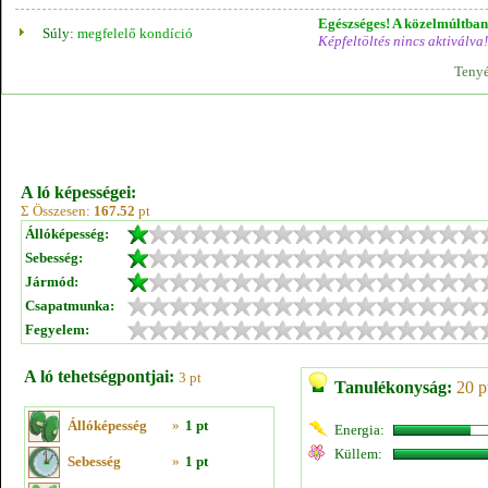
Egészséges! A közelmúltban 
Súly:
megfelelő kondíció
Képfeltöltés nincs aktiválva!
Tenyé
A ló képességei:
Σ Összesen:
167.52
pt
Állóképesség:
Sebesség:
Jármód:
Csapatmunka:
Fegyelem:
A ló tehetségpontjai:
3 pt
Tanulékonyság:
20 p
Állóképesség
»
1 pt
Energia:
Küllem:
Sebesség
»
1 pt