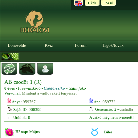
Lónevelde
Kvíz
Fórum
Tagok/lovak
AB csődör 1 (R)
0 éves
-
Przewalski-ló -
Csődörcsikó
-
Szín:
fakó
Vérvonal:
Mindent a vadlovakért tenyészet
Anya:
959767
Apa:
959772
Generáció: 2 -
családfa
Saját ID: 960399
A csikó még nem ivarérett!
Utódok: 0
Hónap:
Május
Bika