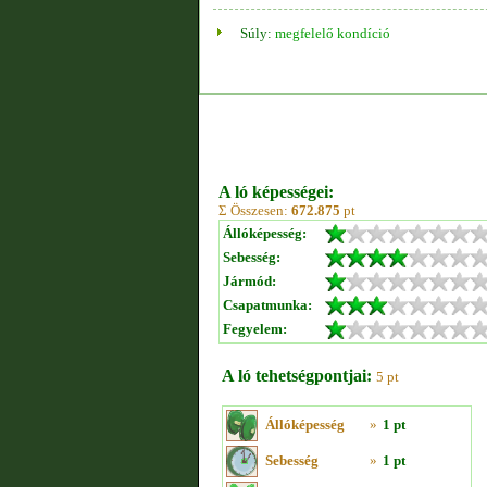
Súly:
megfelelő kondíció
A ló képességei:
Σ Összesen:
672.875
pt
Állóképesség:
Sebesség:
Jármód:
Csapatmunka:
Fegyelem:
A ló tehetségpontjai:
5 pt
Állóképesség
»
1 pt
Sebesség
»
1 pt