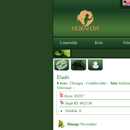
Lónevelde
Kvíz
Fór
Eladó
0 éves
-
Chraspa -
Csődörcsikó
-
Szín:
különl
Vérvonal: -
Anya:
86097
Saját ID: 962136
Utódok: 0
Hónap:
November