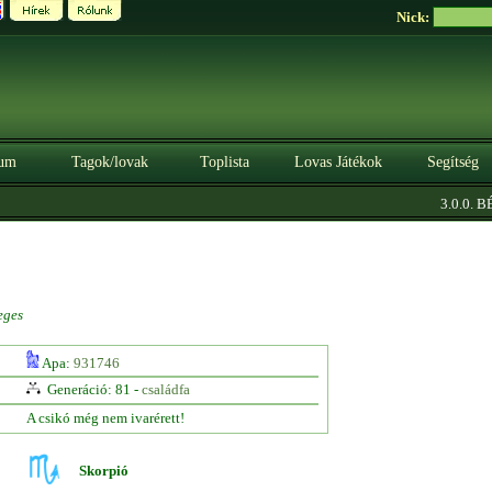
Nick:
um
Tagok/lovak
Toplista
Lovas Játékok
Segítség
3.0.0. BÉT
eges
Apa:
931746
Generáció: 81 -
családfa
A csikó még nem ivarérett!
Skorpió