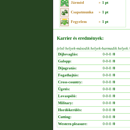
Jármód
»
1 pt
Csapatmunka
»
1 pt
Fegyelem
»
1 pt
Karrier és eredmények:
(első helyek-második helyek-harmadik helyek 
Díjlovaglás:
0-0-0 /
0
Galopp:
0-0-0 /
0
Díjugratás:
0-0-0 /
0
Fogathajtás:
0-0-0 /
0
Cross-country:
0-0-0 /
0
Ügetés:
0-0-0 /
0
Lovaspóló:
0-0-0 /
0
Military:
0-0-0 /
0
Hordókerülés:
0-0-0 /
0
Cutting:
0-0-0 /
0
Western pleasure:
0-0-0 /
0