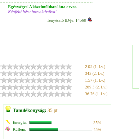
Egészséges! A közelmúltban látta orvos.
Képfeltöltés nincs aktiválva!
Tenyésztő ID-je: 14569
2.05 (1. Lv.)
343 (2. Lv.)
1.57 (1. Lv.)
289.5 (2. Lv.)
36.76 (1. Lv.)
Tanulékonyság:
35 pt
Energia:
35%
Küllem:
45%