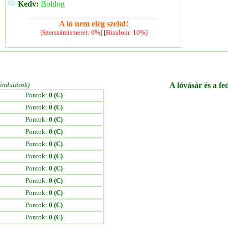
Kedv:
Boldog
A ló nem elég szelíd!
[Szerszámismeret: 0%] [Bizalom: 10%]
/indulások)
A lóvásár és a fe
Pontok:
0 (C)
Pontok:
0 (C)
Pontok:
0 (C)
Pontok:
0 (C)
Pontok:
0 (C)
Pontok:
0 (C)
Pontok:
0 (C)
Pontok:
0 (C)
Pontok:
0 (C)
Pontok:
0 (C)
Pontok:
0 (C)