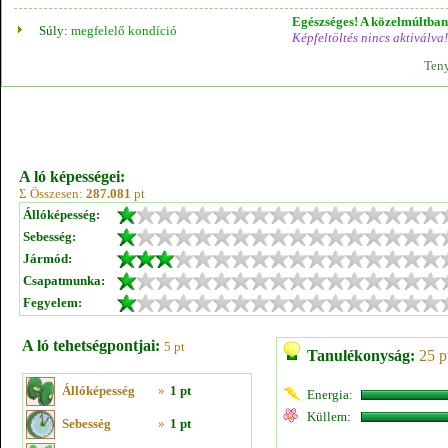
Egészséges! A közelmúltban 
Súly:
megfelelő kondíció
Képfeltöltés nincs aktiválva!
Teny
A ló képességei:
Σ Összesen:
287.081
pt
Állóképesség:
Sebesség:
Jármód:
Csapatmunka:
Fegyelem:
A ló tehetségpontjai:
5 pt
Tanulékonyság:
25 p
Állóképesség
»
1 pt
Energia:
Küllem:
Sebesség
»
1 pt