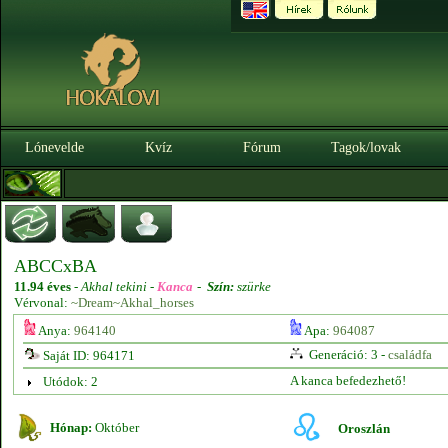
Lónevelde
Kvíz
Fórum
Tagok/lovak
ABCCxBA
11.94 éves
-
Akhal tekini -
Kanca
-
Szín:
szürke
Vérvonal:
~Dream~Akhal_horses
Anya:
964140
Apa:
964087
Generáció: 3 -
családfa
Saját ID: 964171
A kanca befedezhető!
Utódok: 2
Hónap:
Október
Oroszlán