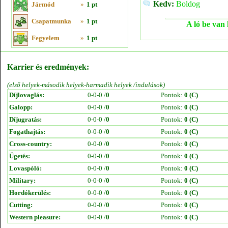
Kedv:
Boldog
Jármód
»
1 pt
Csapatmunka
»
1 pt
A ló be van 
Fegyelem
»
1 pt
Karrier és eredmények:
(első helyek-második helyek-harmadik helyek /indulások)
Díjlovaglás:
0-0-0 /
0
Pontok:
0 (C)
Galopp:
0-0-0 /
0
Pontok:
0 (C)
Díjugratás:
0-0-0 /
0
Pontok:
0 (C)
Fogathajtás:
0-0-0 /
0
Pontok:
0 (C)
Cross-country:
0-0-0 /
0
Pontok:
0 (C)
Ügetés:
0-0-0 /
0
Pontok:
0 (C)
Lovaspóló:
0-0-0 /
0
Pontok:
0 (C)
Military:
0-0-0 /
0
Pontok:
0 (C)
Hordókerülés:
0-0-0 /
0
Pontok:
0 (C)
Cutting:
0-0-0 /
0
Pontok:
0 (C)
Western pleasure:
0-0-0 /
0
Pontok:
0 (C)