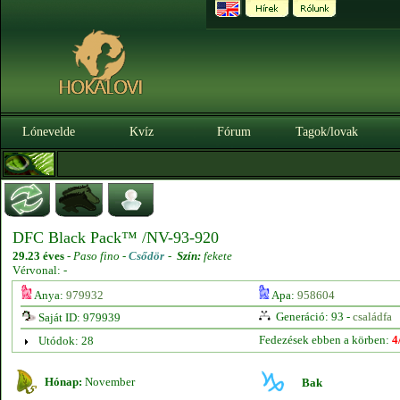
Lónevelde
Kvíz
Fórum
Tagok/lovak
DFC Black Pack™ /NV-93-920
29.23 éves
-
Paso fino -
Csődör
-
Szín:
fekete
Vérvonal: -
Anya:
979932
Apa:
958604
Generáció: 93 -
családfa
Saját ID: 979939
Fedezések ebben a körben:
4
Utódok: 28
Hónap:
November
Bak