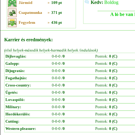
Kedv:
Boldog
Jármód
»
109 pt
Csapatmunka
»
371 pt
A ló be van 
Fegyelem
»
436 pt
Karrier és eredmények:
(első helyek-második helyek-harmadik helyek /indulások)
Díjlovaglás:
0-0-0 /
0
Pontok:
0 (C)
Galopp:
0-0-0 /
0
Pontok:
0 (C)
Díjugratás:
0-0-0 /
0
Pontok:
0 (C)
Fogathajtás:
0-0-0 /
0
Pontok:
0 (C)
Cross-country:
0-0-0 /
0
Pontok:
0 (C)
Ügetés:
0-0-0 /
0
Pontok:
0 (C)
Lovaspóló:
0-0-0 /
0
Pontok:
0 (C)
Military:
0-0-0 /
0
Pontok:
0 (C)
Hordókerülés:
0-0-0 /
0
Pontok:
0 (C)
Cutting:
0-0-0 /
0
Pontok:
0 (C)
Western pleasure:
0-0-0 /
0
Pontok:
0 (C)