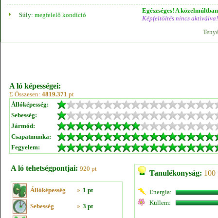
Egészséges! A közelmúltban 
Súly:
megfelelő kondíció
Képfeltöltés nincs aktiválva!
Tenyé
A ló képességei:
Σ Összesen:
4819.371
pt
Állóképesség:
Sebesség:
Jármód:
Csapatmunka:
Fegyelem:
A ló tehetségpontjai:
920 pt
Tanulékonyság:
100 
Állóképesség
»
1 pt
Energia:
Küllem:
Sebesség
»
3 pt