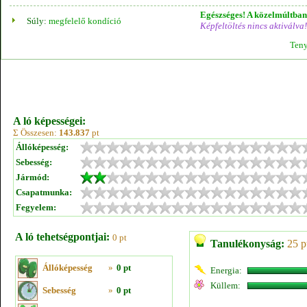
Egészséges! A közelmúltban 
Súly:
megfelelő kondíció
Képfeltöltés nincs aktiválva!
Teny
A ló képességei:
Σ Összesen:
143.837
pt
Állóképesség:
Sebesség:
Jármód:
Csapatmunka:
Fegyelem:
A ló tehetségpontjai:
0 pt
Tanulékonyság:
25 p
Állóképesség
»
0 pt
Energia:
Küllem:
Sebesség
»
0 pt