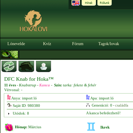
Lónevelde
Kvíz
Fórum
Tagok/lovak
DFC Knab for Hoka™
11 éves
-
Knabstrup -
Kanca
-
Szín:
tarka: fekete & fehér
Vérvonal: -
Anya: import ló
Apa: import ló
Generáció: 0 -
családfa
Saját ID: 980380
A kanca befedezhető!
Utódok: 8
Hónap:
Március
Ikrek