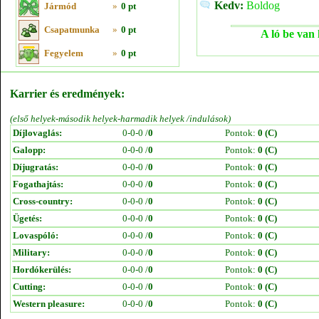
Kedv:
Boldog
Jármód
»
0 pt
Csapatmunka
»
0 pt
A ló be van 
Fegyelem
»
0 pt
Karrier és eredmények:
(első helyek-második helyek-harmadik helyek /indulások)
Díjlovaglás:
0-0-0 /
0
Pontok:
0 (C)
Galopp:
0-0-0 /
0
Pontok:
0 (C)
Díjugratás:
0-0-0 /
0
Pontok:
0 (C)
Fogathajtás:
0-0-0 /
0
Pontok:
0 (C)
Cross-country:
0-0-0 /
0
Pontok:
0 (C)
Ügetés:
0-0-0 /
0
Pontok:
0 (C)
Lovaspóló:
0-0-0 /
0
Pontok:
0 (C)
Military:
0-0-0 /
0
Pontok:
0 (C)
Hordókerülés:
0-0-0 /
0
Pontok:
0 (C)
Cutting:
0-0-0 /
0
Pontok:
0 (C)
Western pleasure:
0-0-0 /
0
Pontok:
0 (C)