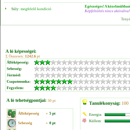
Egészséges! A közelmúltban 
Súly:
megfelelő kondíció
Képfeltöltés nincs aktiválva!
Tenyé
A ló képességei:
Σ Összesen:
1242.6
pt
Állóképesség:
Sebesség:
Jármód:
Csapatmunka:
Fegyelem:
A ló tehetségpontjai:
30 pt
Tanulékonyság:
100 
Állóképesség
»
5 pt
Energia:
Küllem:
Sebesség
»
0 pt