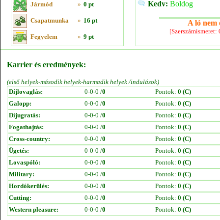
Kedv:
Boldog
Jármód
»
0 pt
Csapatmunka
»
16 pt
A ló nem e
[Szerszámismeret:
Fegyelem
»
9 pt
Karrier és eredmények:
(első helyek-második helyek-harmadik helyek /indulások)
Díjlovaglás:
0-0-0 /
0
Pontok:
0 (C)
Galopp:
0-0-0 /
0
Pontok:
0 (C)
Díjugratás:
0-0-0 /
0
Pontok:
0 (C)
Fogathajtás:
0-0-0 /
0
Pontok:
0 (C)
Cross-country:
0-0-0 /
0
Pontok:
0 (C)
Ügetés:
0-0-0 /
0
Pontok:
0 (C)
Lovaspóló:
0-0-0 /
0
Pontok:
0 (C)
Military:
0-0-0 /
0
Pontok:
0 (C)
Hordókerülés:
0-0-0 /
0
Pontok:
0 (C)
Cutting:
0-0-0 /
0
Pontok:
0 (C)
Western pleasure:
0-0-0 /
0
Pontok:
0 (C)