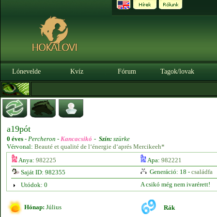
Lónevelde
Kvíz
Fórum
Tagok/lovak
a19pót
0 éves
-
Percheron -
Kancacsikó
-
Szín:
szürke
Vérvonal:
Beauté et qualité de l‘énergie d‘aprés Mercikeeh*
Anya:
982225
Apa:
982221
Generáció: 18 -
családfa
Saját ID: 982355
A csikó még nem ivarérett!
Utódok: 0
Hónap:
Július
Rák