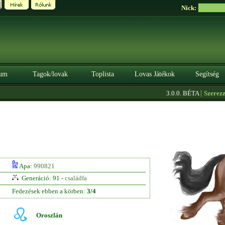
Nick:
um
Tagok/lovak
Toplista
Lovas Játékok
Segítség
|
3.0.0. BÉTA
Szerezz kre
Apa:
990821
Generáció: 91 -
családfa
Fedezések ebben a körben:
3/4
Oroszlán