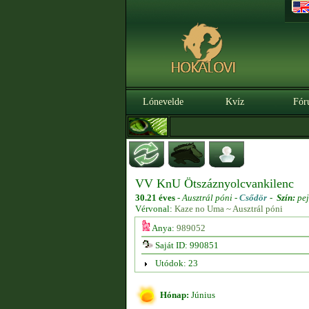
Lónevelde
Kvíz
Fór
VV KnU Ötszáznyolcvankilenc
30.21 éves
-
Ausztrál póni -
Csődör
-
Szín:
pej
Vérvonal:
Kaze no Uma ~ Ausztrál póni
Anya:
989052
Saját ID: 990851
Utódok: 23
Hónap:
Június