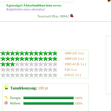
Egészséges! A közelmúltban látta orvos.
Képfeltöltés nincs aktiválva!
Tenyésztő ID-je: 88942
2000 (10. Lv.)
2000 (10. Lv.)
1002.42 (6. Lv.)
0 (0. Lv.)
0.03 (1. Lv.)
Tanulékonyság:
100 pt
Energia:
100%
Küllem:
100%