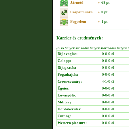
Jármód
»
68 pt
Csapatmunka
»
0 pt
Fegyelem
»
1 pt
Karrier és eredmények:
(első helyek-második helyek-harmadik helyek 
Díjlovaglás:
0-0-0 /
0
Galopp:
0-0-0 /
0
Díjugratás:
0-0-0 /
0
Fogathajtás:
0-0-0 /
0
Cross-country:
4-1-0 /
5
Ügetés:
0-0-0 /
0
Lovaspóló:
0-0-0 /
0
Military:
0-0-0 /
0
Hordókerülés:
0-0-0 /
0
Cutting:
0-0-0 /
0
Western pleasure:
0-0-0 /
0