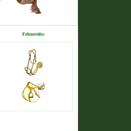
Felszerelés: