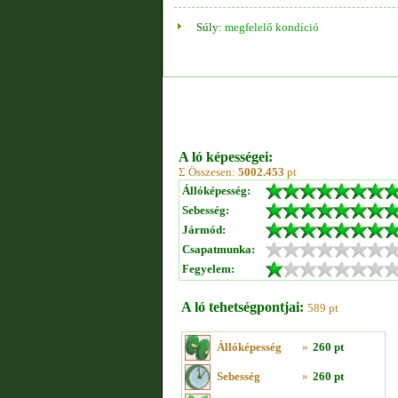
Súly:
megfelelő kondíció
A ló képességei:
Σ Összesen:
5002.453
pt
Állóképesség:
Sebesség:
Jármód:
Csapatmunka:
Fegyelem:
A ló tehetségpontjai:
589 pt
Állóképesség
»
260 pt
Sebesség
»
260 pt