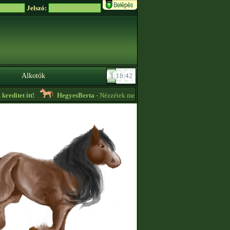
Jelszó:
Alkotók
ditet itt!
HegyesBerta
- Nézzétek meg az ,,Aktuális hirdetéseket" a profil