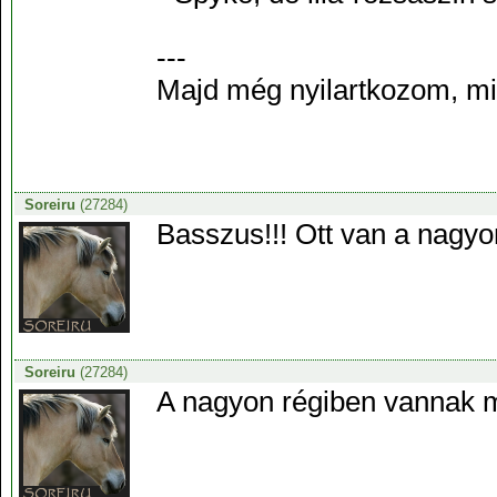
---
Majd még nyilartkozom, m
Soreiru
(27284)
Basszus!!! Ott van a nagyo
Soreiru
(27284)
A nagyon régiben vannak mé