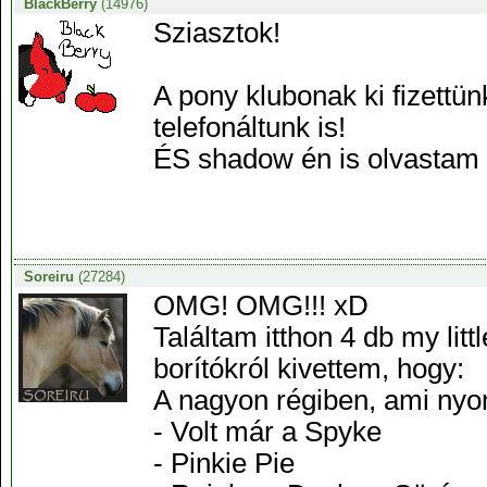
BlackBerry
(14976)
Sziasztok!
A pony klubonak ki fizettü
telefonáltunk is!
ÉS shadow én is olvastam
Soreiru
(27284)
OMG! OMG!!! xD
Találtam itthon 4 db my lit
borítókról kivettem, hogy:
A nagyon régiben, ami nyomi
- Volt már a Spyke
- Pinkie Pie