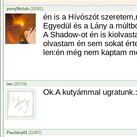
pony56club
(16581)
én is a Hívószót szeretem,
Egyedül és a Lány a múltbó
A Shadow-ot én is kiolvast
olvastam én sem sokat ért
len:én még nem kaptam 
len
(20724)
Ok.A kutyámmal ugratunk.:
Pacilány01
(22457)