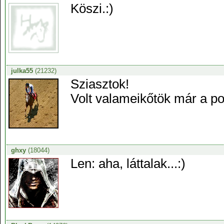
Köszi.:)
julka55
(21232)
Sziasztok!
Volt valameikőtök már a po
ghxy
(18044)
Len: aha, láttalak...:)