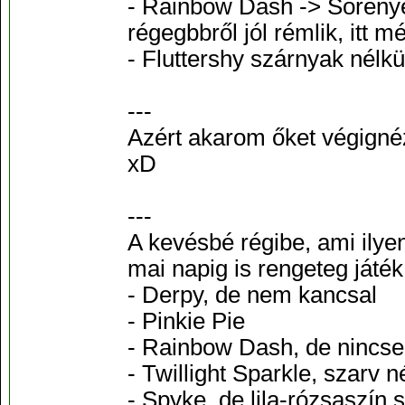
- Rainbow Dash -> Sörénye
régegbbről jól rémlik, itt mé
- Fluttershy szárnyak nélkül
---
Azért akarom őket végignéz
xD
---
A kevésbé régibe, ami ilye
mai napig is rengeteg játék
- Derpy, de nem kancsal
- Pinkie Pie
- Rainbow Dash, de nincse
- Twillight Sparkle, szarv n
- Spyke, de lila-rózsaszín s