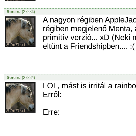
Soreiru
(27284)
A nagyon régiben AppleJac
régiben megjelenő Menta, a
primitív verzió... xD (Nek
eltűnt a Friendshipben.... 
Soreiru
(27284)
LOL, mást is irritál a rainb
Erről:
Erre: