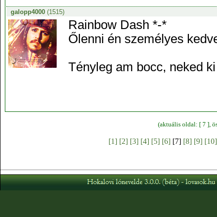
galopp4000
(1515)
Rainbow Dash *-*
Őlenni én személyes kedv
Tényleg am bocc, neked ki
(aktuális oldal: [ 7 ],
[1]
[2]
[3]
[4]
[5]
[6]
[7]
[8]
[9]
[10]