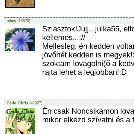
iekev
(15676)
Sziasztok!Jujj...julka55, e
kellemes...://
Mellesleg, én kedden volta
jövőhét kedden is megyek
szoktam lovagolni(ő a kedv
rajta lehet a legjobban!:D
Code_Chris
(41927)
Én csak Noncsikámon lovag
mikor elkezd szívatni és a