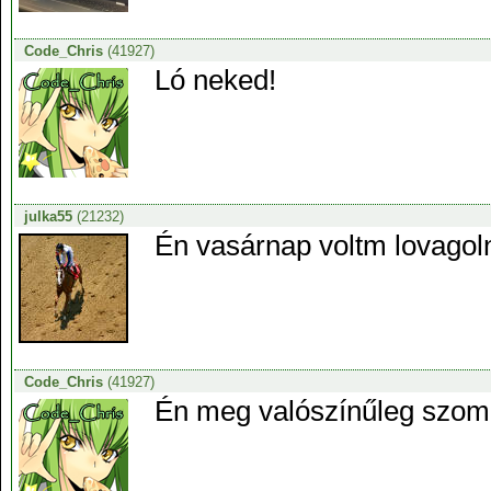
Code_Chris
(41927)
Ló neked!
julka55
(21232)
Én vasárnap voltm lovagoln
Code_Chris
(41927)
Én meg valószínűleg szo