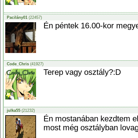
Pacilány01
(22457)
Én péntek 16.00-kor megy
Code_Chris
(41927)
Terep vagy osztály?:D
julka55
(21232)
Én mostanában kezdtem el 
most még osztályban lovag