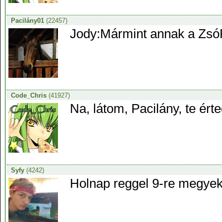
Pacilány01
(22457)
Jody:Mármint annak a Zsó
Code_Chris
(41927)
Na, látom, Pacilány, te ért
Syfy
(4242)
Holnap reggel 9-re megyek