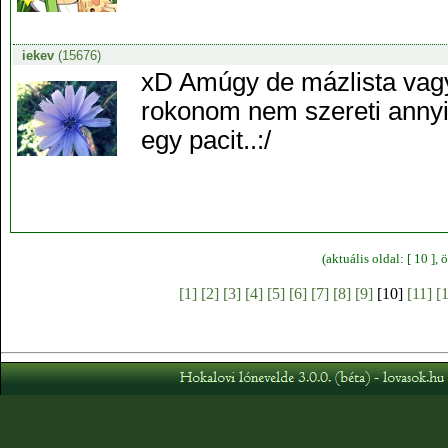
iekev
(15676)
xD Amúgy de mázlista vagy
rokonom nem szereti annyir
egy pacit..:/
(aktuális oldal: [ 10 ]
[1]
[2]
[3]
[4]
[5]
[6]
[7]
[8]
[9]
[10]
[11]
[