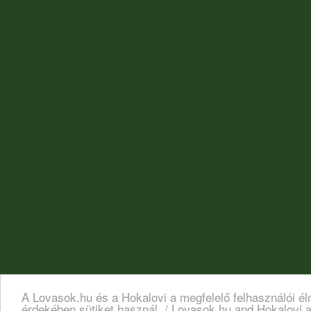
A Lovasok.hu és a Hokalovi a megfelelő felhasználói é
érdekében sütiket használ. / Lovasok.hu and Hokalovi a