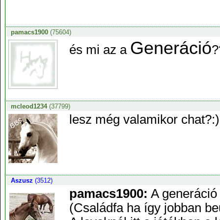
pamacs1900
(75604)
Generáció
és mi az a
?
mcleod1234
(37799)
lesz még valamikor chat?:)
Aszusz
(3512)
pamacs1900:
A generáció 
(Családfa ha így jobban beu