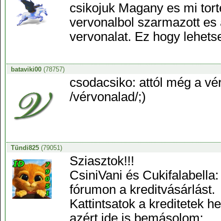
csikojuk Magany es mi tort
vervonalbol szarmazott es 
vervonalat. Ez hogy lehets
bataviki00
(78757)
csodacsiko: attól még a vér
/vérvonalad/;)
Tündi825
(79051)
Sziasztok!!!
CsiniVani és Cukifalabella
fórumon a kreditvásárlást.
Kattintsatok a kreditetek he
azért ide is bemásolom: