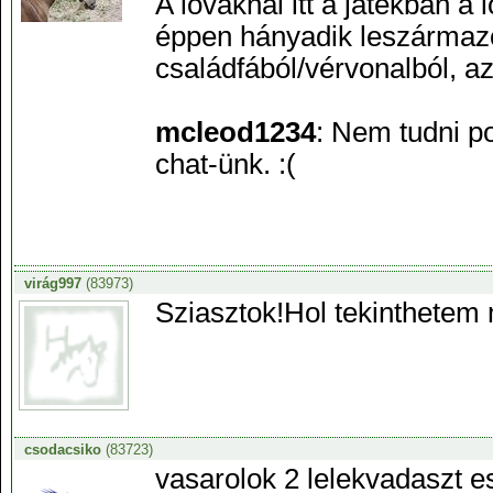
A lovaknál itt a játékban a 
éppen hányadik leszármazot
családfából/vérvonalból, az 
mcleod1234
: Nem tudni p
chat-ünk. :(
virág997
(83973)
Sziasztok!Hol tekinthetem
csodacsiko
(83723)
vasarolok 2 lelekvadaszt e