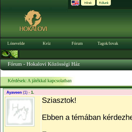
Lónevelde
Kvíz
Fórum
Tagok/lovak
Fórum - Hokalovi Közösségi Ház
Kérdések: A játékkal kapcsolatban
Ayaveen
(1)
-
1.
Sziasztok!
Ebben a témában kérdezhett