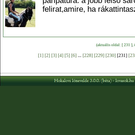
paripatúra: a jobb felső sa
felirat,amire, ha rákattintas
(aktuális oldal: [ 231 ]
[1]
[2]
[3]
[4]
[5]
[6]
...
[228]
[229]
[230]
[231]
[23