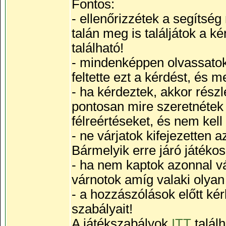
Fontos:
- ellenőrizzétek a segítsé
talán meg is találjátok a 
található!
- mindenképpen olvassatok 
feltette ezt a kérdést, és 
- ha kérdeztek, akkor részle
pontosan mire szeretnétek v
félreértéseket, és nem kell
- ne várjatok kifejezetten
Bármelyik erre járó játékos
- ha nem kaptok azonnal vá
várnotok amíg valaki olyan j
- a hozzászólások előtt kér
szabályait!
A játékszabályok
ITT
talál