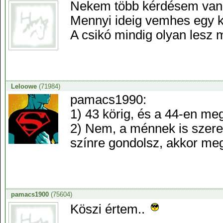
Nekem több kérdésem van
Mennyi ideig vemhes egy
A csikó mindig olyan lesz 
Leloowe
(71984)
pamacs1990:
1) 43 körig, és a 44-en meg
2) Nem, a ménnek is szere
színre gondolsz, akkor meg
pamacs1900
(75604)
Köszi értem..