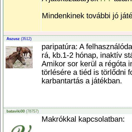
Mindenkinek további jó ját
Aszusz
(3512)
paripatúra: A felhasználóda
rá, kb.1-2 hónap, inaktív st
Amikor sor kerül a régóta in
törlésére a tiéd is törlődni
karbantartás a játékban.
bataviki00
(78757)
Makrókkal kapcsolatban: