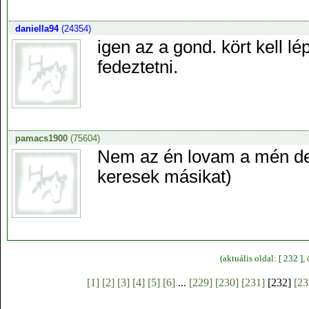
daniella94
(24354)
igen az a gond. kört kell 
fedeztetni.
pamacs1900
(75604)
Nem az én lovam a mén de 
keresek másikat)
(aktuális oldal: [ 232 ]
[1]
[2]
[3]
[4]
[5]
[6]
...
[229]
[230]
[231]
[232]
[23