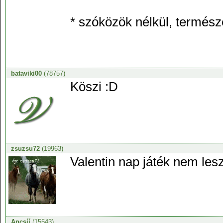
* szóközök nélkül, termész
bataviki00
(78757)
Köszi :D
zsuzsu72
(19963)
Valentin nap játék nem lesz
Ancsíí
(15543)