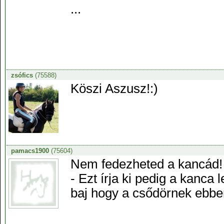
...
zsófics
(75588)
Köszi Aszusz!:)
pamacs1900
(75604)
Nem fedezheted a kancád! A
- Ezt írja ki pedig a kanca
baj hogy a csődörnek ebbe