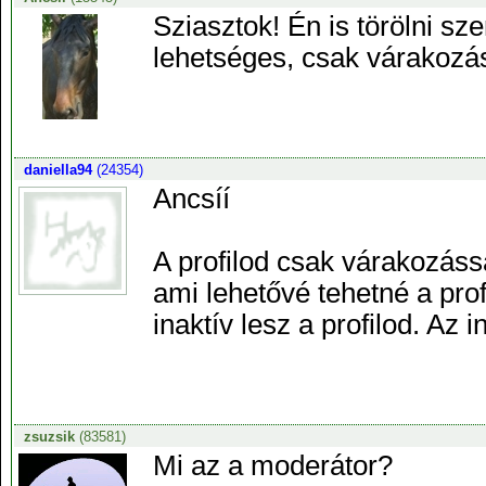
Sziasztok! Én is törölni s
lehetséges, csak várakozá
daniella94
(24354)
Ancsíí
A profilod csak várakozássa
ami lehetővé tehetné a prof
inaktív lesz a profilod. Az 
zsuzsik
(83581)
Mi az a moderátor?