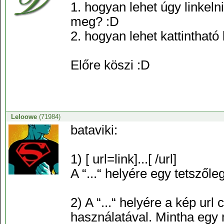
1. hogyan lehet úgy linkeln
meg? :D
2. hogyan lehet kattintható 
Előre köszi :D
Leloowe
(71984)
bataviki:
1) [ url=link]...[ /url]
A “...“ helyére egy tetszőle
2) A “...“ helyére a kép url 
használatával. Mintha egy n