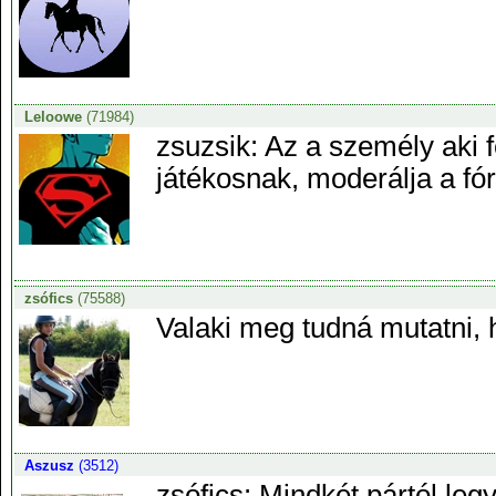
Leloowe
(71984)
zsuzsik: Az a személy aki f
játékosnak, moderálja a fó
zsófics
(75588)
Valaki meg tudná mutatni, 
Aszusz
(3512)
zsófics: Mindkét pártól leg