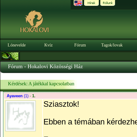
Lónevelde
Kvíz
Fórum
Tagok/lovak
Fórum - Hokalovi Közösségi Ház
Kérdések: A játékkal kapcsolatban
Ayaveen
(1)
-
1.
Sziasztok!
Ebben a témában kérdezhett