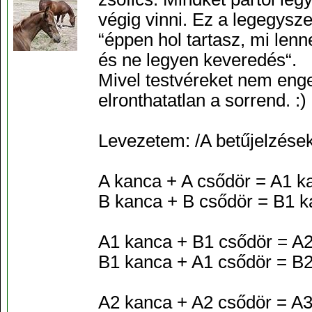
végig vinni. Ez a legegysze
“éppen hol tartasz, mi lenn
és ne legyen keveredés“.
Mivel testvéreket nem enge
elronthatatlan a sorrend. :)
Levezetem: /A betűjelzéseke
A kanca + A csődör = A1 k
B kanca + B csődör = B1 k
A1 kanca + B1 csődör = A2
B1 kanca + A1 csődör = B2
A2 kanca + A2 csődör = A3