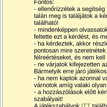
Fontos:
- ellenőrizzétek a segítsé
talán meg is találjátok a 
található!
- mindenképpen olvassatok 
feltette ezt a kérdést, és 
- ha kérdeztek, akkor részle
pontosan mire szeretnétek v
félreértéseket, és nem kell
- ne várjatok kifejezetten
Bármelyik erre járó játékos
- ha nem kaptok azonnal vá
várnotok amíg valaki olyan j
- a hozzászólások előtt kér
szabályait!
A játékszabályok
ITT
talál