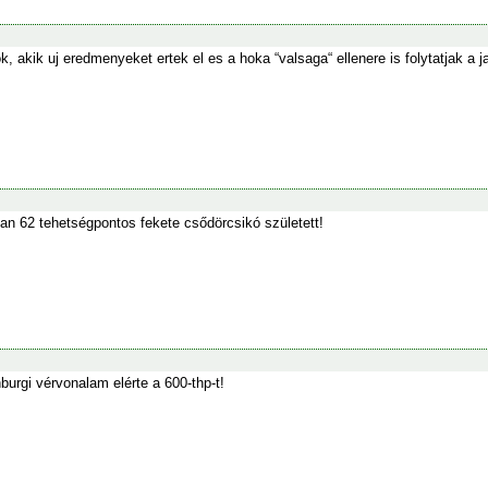
, akik uj eredmenyeket ertek el es a hoka “valsaga“ ellenere is folytatjak a ja
an 62 tehetségpontos fekete csődörcsikó született!
urgi vérvonalam elérte a 600-thp-t!