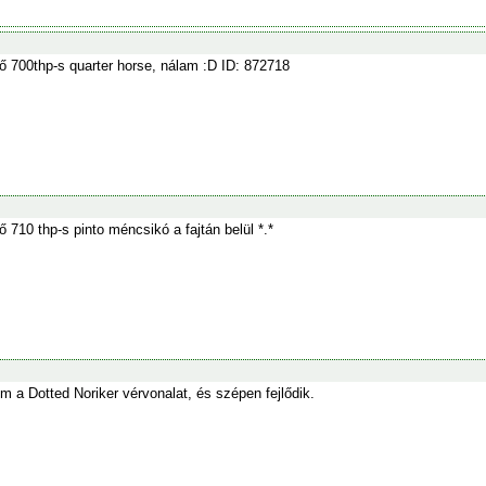
ő 700thp-s quarter horse, nálam :D ID: 872718
ő 710 thp-s pinto méncsikó a fajtán belül *.*
m a Dotted Noriker vérvonalat, és szépen fejlődik.