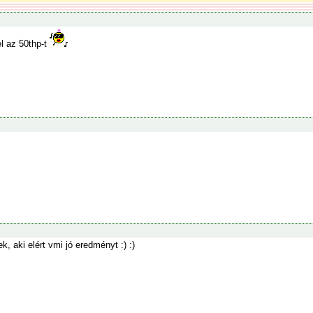
el az 50thp-t
, aki elért vmi jó eredményt :) :)