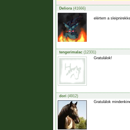
Deliora
(41666)
elértem a sleipnirekk
tengerimalac
(12331)
Gratulálok!
dori
(4912)
Gratulálok mindenkinek