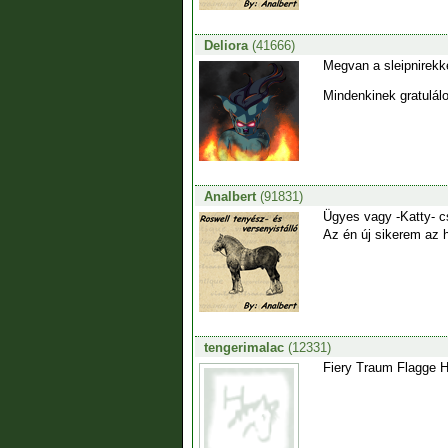
Deliora
(41666)
Megvan a sleipnirekke
Mindenkinek gratulál
Analbert
(91831)
Ügyes vagy -Katty- c
Az én új sikerem az h
tengerimalac
(12331)
Fiery Traum Flagge H