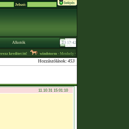
Jelszó:
Alkotók
reditet itt!
windstorm
- Menhely vagyok, lovakat befogadok, illetve vanna
Hozzászólások:
453
11.10.31 15:01:10