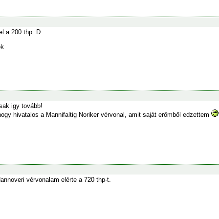
l a 200 thp :D
ok
sak igy tovább!
ogy hivatalos a Mannifaltig Noriker vérvonal, amit saját erőmből edzettem
annoveri vérvonalam elérte a 720 thp-t.