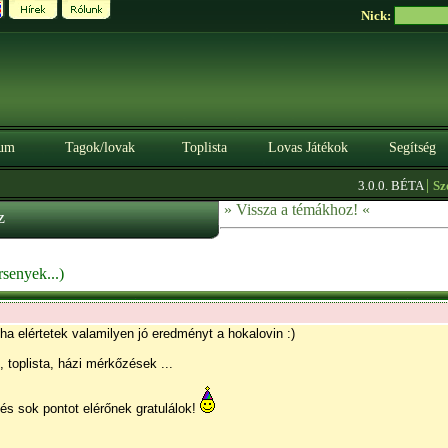
Nick:
um
Tagok/lovak
Toplista
Lovas Játékok
Segítség
|
3.0.0. BÉTA
Szerezz k
» Vissza a témákhoz! «
z
rsenyek...)
 ha elértetek valamilyen jó eredményt a hokalovin :)
 toplista, házi mérkőzések ...
és sok pontot elérőnek gratulálok!