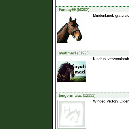
Fanday99
(50302)
Mindenkinek gratulalok
nyafimaci
(31923)
Kladrubi vérvonalamb
tengerimalac
(12331)
Winged Victory Oldenb