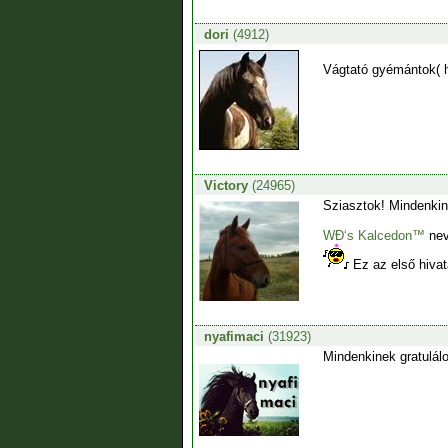
dori
(4912)
Vágtató gyémántok( h
Victory
(24965)
Sziasztok! Mindenkin
WĐ‘s Kalcedon™
nev
Ez az első hivat
nyafimaci
(31923)
Mindenkinek gratulál