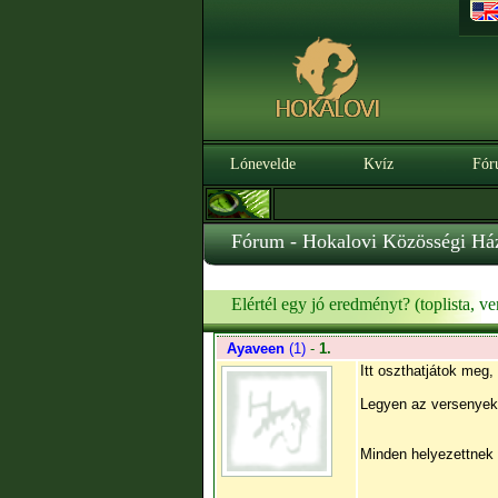
Lónevelde
Kvíz
Fór
Fórum - Hokalovi Közösségi Há
Elértél egy jó eredményt? (toplista, ve
Ayaveen
(1)
-
1.
Itt oszthatjátok meg,
Legyen az versenyek,
Minden helyezettnek 