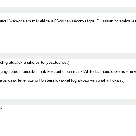
ucul )vérvonalam már elérte a 65-ös tanulékonyságot :D Lassan hivatalos le
ek gratulálok a sikeres tenyésztéshez:)
ű ígéretes méncsikómnak köszönhetően ma ~ White Điamond‘s Gems ~ nevű 
alos csak fehér színű Holsteini lovakkal foglalkozó vérvonal a Hokán :)
ok