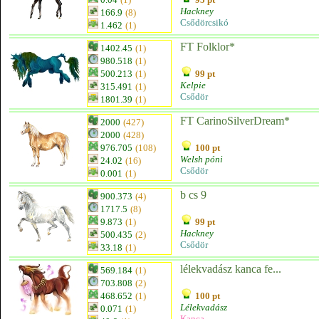
Hackney
166.9
(8)
Csődörcsikó
1.462
(1)
FT Folklor*
1402.45
(1)
980.518
(1)
500.213
(1)
99 pt
Kelpie
315.491
(1)
Csődör
1801.39
(1)
FT CarinoSilverDream*
2000
(427)
2000
(428)
976.705
(108)
100 pt
Welsh póni
24.02
(16)
Csődör
0.001
(1)
b cs 9
900.373
(4)
1717.5
(8)
9.873
(1)
99 pt
Hackney
500.435
(2)
Csődör
33.18
(1)
lélekvadász kanca fe...
569.184
(1)
703.808
(2)
468.652
(1)
100 pt
Lélekvadász
0.071
(1)
Kanca