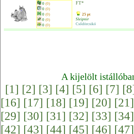
FT*
0
(0)
0
(0)
0
(0)
25 pt
Sleipnir
0
(0)
Csődörcsikó
0
(0)
A kijelölt istállób
[1]
[2]
[3]
[4]
[5]
[6]
[7]
[8
[16]
[17]
[18]
[19]
[20]
[21]
[29]
[30]
[31]
[32]
[33]
[34]
[42]
[43]
[44]
[45]
[46]
[47]