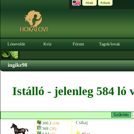
Lónevelde
Kvíz
Fórum
Tagok/lovak
ingike98
Istálló - jelenleg 584 l
Csikaj
300.3
(14)
569
(26)
0.04
(1)
95 pt