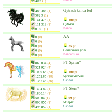
40.6
(1)
Gytrash kanca fed
488.386
(1)
582.3
(1)
141.475
(1)
100 pt
Gytrash
111.313
(1)
Kanca
0.001
(1)
AA
0
(0)
0
(0)
0
(0)
25 pt
Connemara póni
0
(0)
Kancacsikó
0
(0)
FT Sprisu*
860.034
(4)
521.924
(4)
1009.65
(24)
100 pt
Sprisumautwin
1252.85
(18)
Csődör
1357.45
(36)
FT Stern*
1404.82
(1)
1800.14
(1)
500.04
(1)
99 pt
Skinfaxi
800.855
(1)
Csődör
495.852
(1)