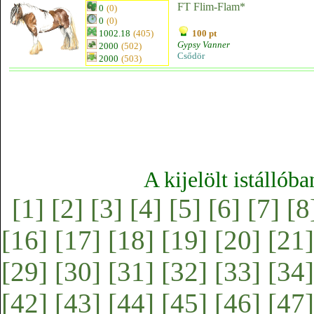
FT Flim-Flam*
0
(0)
0
(0)
1002.18
(405)
100 pt
Gypsy Vanner
2000
(502)
Csődör
2000
(503)
A kijelölt istállób
[1]
[2]
[3]
[4]
[5]
[6]
[7]
[8
[16]
[17]
[18]
[19]
[20]
[21]
[29]
[30]
[31]
[32]
[33]
[34]
[42]
[43]
[44]
[45]
[46]
[47]