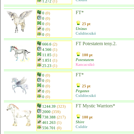
1.272
(1)
FT*
0
(0)
0
(0)
0
(0)
25 pt
Unizus
0
(0)
Csődörcsikó
0
(0)
FT Potestatem teny.2.
666.6
(2)
4.566
(1)
11.85
(1)
100 pt
Potestatem
1.851
(1)
Kancacsikó
25.23
(1)
FT*
0
(0)
0
(0)
0
(0)
25 pt
Pegazus
0
(0)
Csődörcsikó
0
(0)
FT Mystic Warriors*
1244.39
(323)
2000
(359)
738.388
(217)
100 pt
Shire
461.263
(1)
Csődör
556.701
(0)