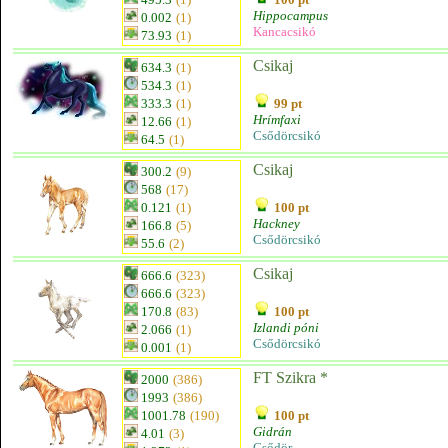
Hippocampus
0.002
(1)
Kancacsikó
73.93
(1)
Csikaj
634.3
(1)
534.3
(1)
333.3
(1)
99 pt
Hrímfaxi
12.66
(1)
Csődörcsikó
64.5
(1)
Csikaj
300.2
(9)
568
(17)
0.121
(1)
100 pt
Hackney
166.8
(5)
Csődörcsikó
55.6
(2)
Csikaj
666.6
(323)
666.6
(323)
170.8
(83)
100 pt
Izlandi póni
2.066
(1)
Csődörcsikó
0.001
(1)
FT Szikra *
2000
(386)
1993
(386)
1001.78
(190)
100 pt
Gidrán
4.01
(3)
Csődör