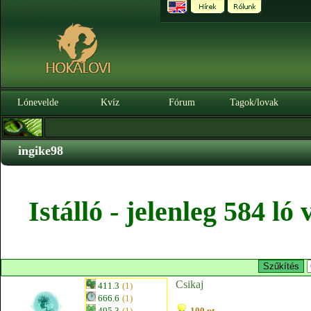
Lónevelde
Kvíz
Fórum
Tagok/lovak
ingike98
Istálló - jelenleg 584 l
Csikaj
411.3
(1)
666.6
(1)
495.3
(1)
100 pt