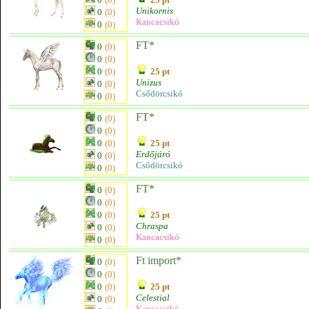
Unikornis
0
(0)
Kancacsikó
0
(0)
FT*
0
(0)
0
(0)
0
(0)
25 pt
Unizus
0
(0)
Csődörcsikó
0
(0)
FT*
0
(0)
0
(0)
0
(0)
25 pt
Erdőjáró
0
(0)
Csődörcsikó
0
(0)
FT*
0
(0)
0
(0)
0
(0)
25 pt
Chraspa
0
(0)
Kancacsikó
0
(0)
Ft import*
0
(0)
0
(0)
0
(0)
25 pt
Celestial
0
(0)
Kancacsikó