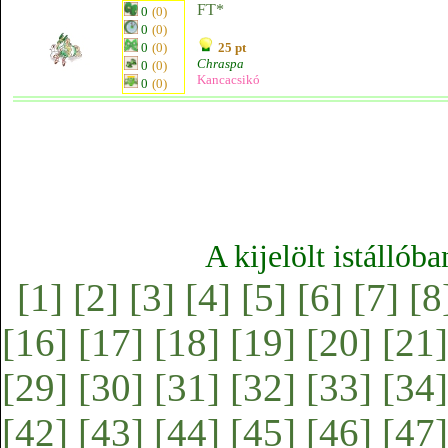
FT*
0
(0)
0
(0)
0
(0)
25 pt
Chraspa
0
(0)
Kancacsikó
0
(0)
A kijelölt istállób
[1]
[2]
[3]
[4]
[5]
[6]
[7]
[8
[16]
[17]
[18]
[19]
[20]
[21]
[29]
[30]
[31]
[32]
[33]
[34]
[42]
[43]
[44]
[45]
[46]
[47]