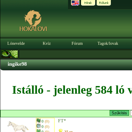
Lónevelde
Kvíz
Fórum
Tagok/lovak
ingike98
Istálló - jelenleg 584 l
FT*
0
(0)
0
(0)
0
(0)
25 pt