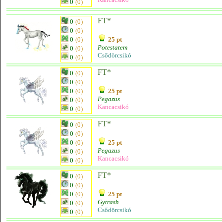
0
(0)
FT*
0
(0)
0
(0)
0
(0)
25 pt
Potestatem
0
(0)
Csődörcsikó
0
(0)
FT*
0
(0)
0
(0)
0
(0)
25 pt
Pegazus
0
(0)
Kancacsikó
0
(0)
FT*
0
(0)
0
(0)
0
(0)
25 pt
Pegazus
0
(0)
Kancacsikó
0
(0)
FT*
0
(0)
0
(0)
0
(0)
25 pt
Gytrash
0
(0)
Csődörcsikó
0
(0)