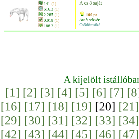
A cs 8 saját
141
(1)
616.3
(1)
2.285
(1)
100 pt
Arab telivér
0.018
(1)
Csődörcsikó
188.2
(1)
A kijelölt istállób
[1]
[2]
[3]
[4]
[5]
[6]
[7]
[8
[16]
[17]
[18]
[19]
[20]
[21]
[29]
[30]
[31]
[32]
[33]
[34]
[42]
[43]
[44]
[45]
[46]
[47]