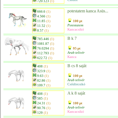
720.123
(1)
potestatem kanca Asüs...
666.6
(1)
4.566
(1)
11.85
(1)
100 pt
Potestatem
11.52
(1)
Kancacsikó
8.57
(1)
B k 7
785.446
(1)
1081.87
(1)
76.0294
(1)
95 pt
Arab telivér
112.793
(1)
Kanca
622.72
(1)
B cs 8 saját
408
(1)
323.9
(1)
9.63
(1)
100 pt
Arab telivér
82.86
(1)
Csődörcsikó
109.7
(1)
A k 8 saját
408
(1)
585
(1)
24.31
(1)
100 pt
Arab telivér
90.76
(1)
Kancacsikó
129
(1)