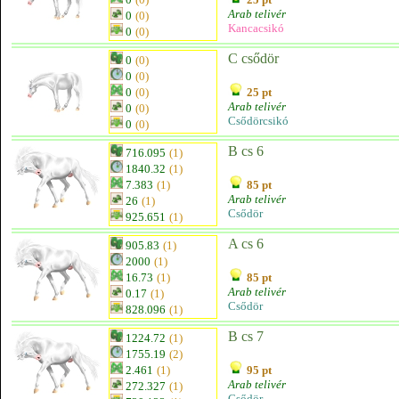
Arab telivér
0
(0)
Kancacsikó
0
(0)
C csődör
0
(0)
0
(0)
0
(0)
25 pt
Arab telivér
0
(0)
Csődörcsikó
0
(0)
B cs 6
716.095
(1)
1840.32
(1)
7.383
(1)
85 pt
Arab telivér
26
(1)
Csődör
925.651
(1)
A cs 6
905.83
(1)
2000
(1)
16.73
(1)
85 pt
Arab telivér
0.17
(1)
Csődör
828.096
(1)
B cs 7
1224.72
(1)
1755.19
(2)
2.461
(1)
95 pt
Arab telivér
272.327
(1)
Csődör