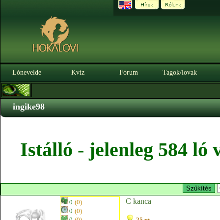
Lónevelde
Kvíz
Fórum
Tagok/lovak
ingike98
Istálló - jelenleg 584 l
C kanca
0
(0)
0
(0)
0
(0)
25 pt