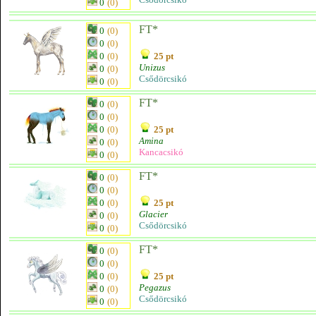
0
(0)
FT*
0
(0)
0
(0)
0
(0)
25 pt
Unizus
0
(0)
Csődörcsikó
0
(0)
FT*
0
(0)
0
(0)
0
(0)
25 pt
Amina
0
(0)
Kancacsikó
0
(0)
FT*
0
(0)
0
(0)
0
(0)
25 pt
Glacier
0
(0)
Csődörcsikó
0
(0)
FT*
0
(0)
0
(0)
0
(0)
25 pt
Pegazus
0
(0)
Csődörcsikó
0
(0)