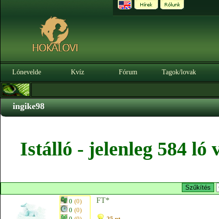
Lónevelde
Kvíz
Fórum
Tagok/lovak
ingike98
Istálló - jelenleg 584 l
FT*
0
(0)
0
(0)
0
(0)
25 pt