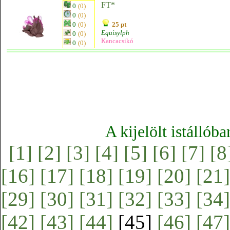
FT*
0
(0)
0
(0)
0
(0)
25 pt
Equisylph
0
(0)
Kancacsikó
0
(0)
A kijelölt istállób
[1]
[2]
[3]
[4]
[5]
[6]
[7]
[8
[16]
[17]
[18]
[19]
[20]
[21]
[29]
[30]
[31]
[32]
[33]
[34]
[42]
[43]
[44]
[45]
[46]
[47]