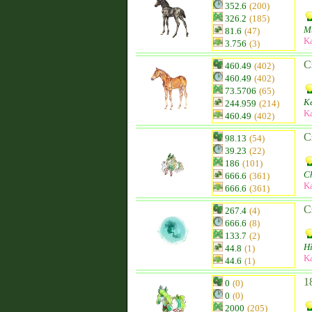
352.6
(200)
326.2
(185)
M
81.6
(47)
K
3.756
(3)
C
460.49
(402)
460.49
(402)
73.5706
(65)
K
244.959
(214)
K
460.49
(402)
C
98.13
(54)
39.23
(22)
186
(101)
C
666.6
(361)
K
666.6
(361)
C
267.4
(4)
666.6
(8)
133.7
(2)
H
44.8
(1)
K
44.6
(1)
1
0
(0)
0
(0)
2000
(205)