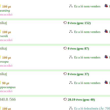
Ez a ló nem vemhes
100 pt
usztáng
ancacsikó
sikaj
0 éves (gen: 152)
Ez a ló nem vemhes
100 pt
everék
ancacsikó
sikaj
0 éves (gen: 87)
Ez a ló nem vemhes
100 pt
hraspa
ancacsikó
sikaj
0 éves (gen: 37)
Ez a ló nem vemhes
90 pt
ippocampus
ancacsikó
840.8 /566
20.19 éves (gen: 40)
Ez a ló fedezőmén (Ár: 70
100 pt