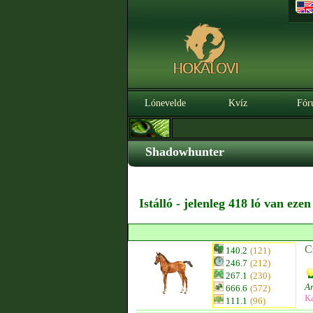
Lónevelde
Kvíz
Fór
Shadowhunter
Istálló - jelenleg 418 ló van eze
C
140.2
(121)
246.7
(212)
267.1
(230)
Ar
666.6
(572)
K
111.1
(96)