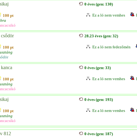
sikaj
0 éves (gen: 130)
Ez a ló nem vemhes
100 pt
ebra
ancacsikó
 csődör
28.23 éves (gen: 32)
Ez a ló nem fedezőmén
100 pt
usztáng
sődör
 kanca
0 éves (gen: 33)
Ez a ló nem vemhes
100 pt
usztáng
ancacsikó
sikaj
0 éves (gen: 193)
Ez a ló nem vemhes
100 pt
usztáng
ancacsikó
v 812
0 éves (gen: 187)