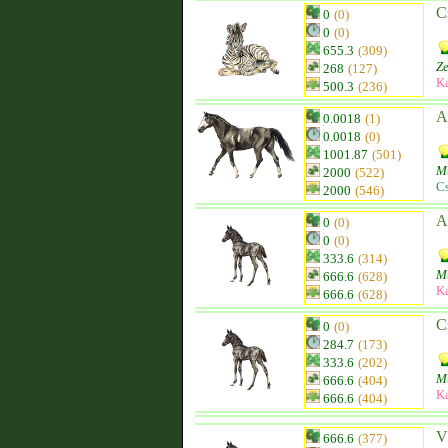
C
0
(0)
0
(0)
655.3
(309)
Z
268
(127)
K
500.3
(236)
A
0.0018
(1)
0.0018
(0)
1001.87
(501)
M
2000
(522)
C
2000
(546)
A
0
(0)
0
(0)
333.6
(314)
M
666.6
(628)
K
666.6
(628)
C
0
(0)
284.7
(173)
333.6
(202)
M
666.6
(404)
K
666.6
(404)
V
666.6
(377)