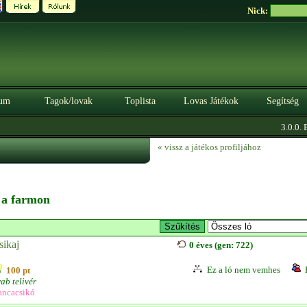
Nick:
um
Tagok/lovak
Toplista
Lovas Játékok
Segítség
3.0.0. BÉT
« vissz a játékos profiljához
n a farmon
sikaj
0 éves (gen: 722)
Ez a ló nem vemhes
100 pt
ab telivér
ancacsikó