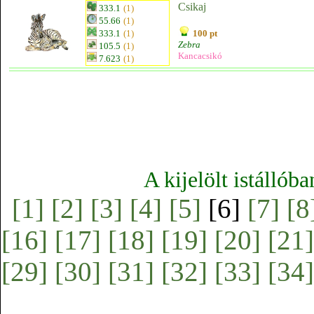
Csikaj
333.1
(1)
55.66
(1)
333.1
(1)
100 pt
Zebra
105.5
(1)
Kancacsikó
7.623
(1)
A kijelölt istállób
[1]
[2]
[3]
[4]
[5]
[6]
[7]
[8
[16]
[17]
[18]
[19]
[20]
[21]
[29]
[30]
[31]
[32]
[33]
[34]