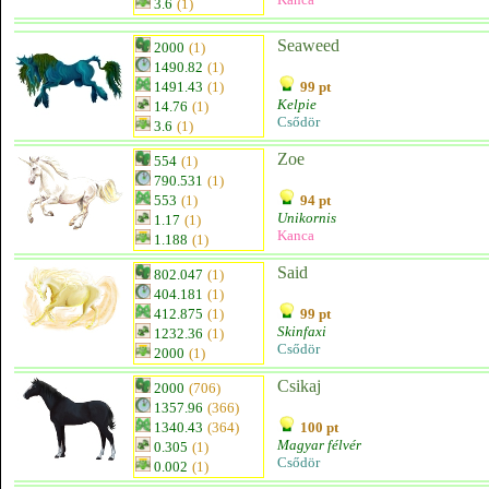
3.6
(1)
Seaweed
2000
(1)
1490.82
(1)
1491.43
(1)
99 pt
Kelpie
14.76
(1)
Csődör
3.6
(1)
Zoe
554
(1)
790.531
(1)
553
(1)
94 pt
Unikornis
1.17
(1)
Kanca
1.188
(1)
Said
802.047
(1)
404.181
(1)
412.875
(1)
99 pt
Skinfaxi
1232.36
(1)
Csődör
2000
(1)
Csikaj
2000
(706)
1357.96
(366)
1340.43
(364)
100 pt
Magyar félvér
0.305
(1)
Csődör
0.002
(1)