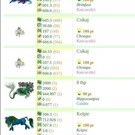
Hrímfaxi
601.3
(83)
Kancacsikó
666.6
(92)
Csikaj
645.3
(488)
39.06
(30)
197
(149)
100 pt
Chraspa
100.9
(77)
Kancacsikó
666.6
(504)
Csikaj
66.53
(62)
0
(0)
267.1
(248)
100 pt
Chraspa
543
(503)
Kancacsikó
666.6
(617)
8 thp
2000
(3)
2000
(2)
444.997
(2)
90 pt
Hippocampus
0
(0)
Csődör
0.077
(1)
Kelpie
506.3
(1)
712.926
(1)
507.6
(1)
100 pt
Kelpie
3.6
(1)
Kanca