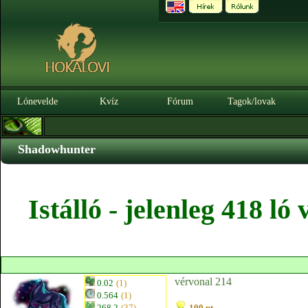
Lónevelde
Kvíz
Fórum
Tagok/lovak
Shadowhunter
Istálló - jelenleg 418 l
vérvonal 214
0.02
(1)
0.564
(1)
268.2
(37)
100 pt