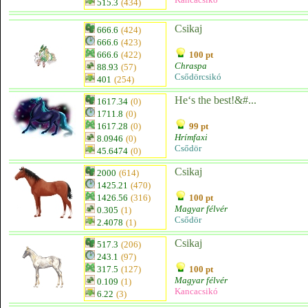
515.3
(434)
Csikaj
666.6
(424)
666.6
(423)
666.6
(422)
100 pt
Chraspa
88.93
(57)
Csődörcsikó
401
(254)
He‘s the best!&#...
1617.34
(0)
1711.8
(0)
1617.28
(0)
99 pt
Hrímfaxi
8.0946
(0)
Csődör
45.6474
(0)
Csikaj
2000
(614)
1425.21
(470)
1426.56
(316)
100 pt
Magyar félvér
0.305
(1)
Csődör
2.4078
(1)
Csikaj
517.3
(206)
243.1
(97)
317.5
(127)
100 pt
Magyar félvér
0.109
(1)
Kancacsikó
6.22
(3)