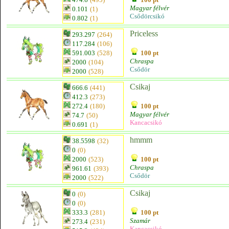
Magyar félvér
0.101
(1)
Csődörcsikó
0.802
(1)
Priceless
293.297
(264)
117.284
(106)
591.003
(528)
100 pt
Chraspa
2000
(104)
Csődör
2000
(528)
Csikaj
666.6
(441)
412.3
(273)
272.4
(180)
100 pt
Magyar félvér
74.7
(50)
Kancacsikó
0.691
(1)
hmmm
38.5598
(32)
0
(0)
2000
(523)
100 pt
Chraspa
961.61
(393)
Csődör
2000
(522)
Csikaj
0
(0)
0
(0)
333.3
(281)
100 pt
Szamár
273.4
(231)
Kancacsikó