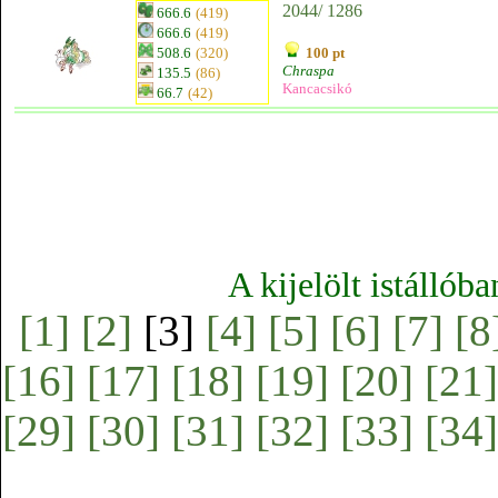
2044/ 1286
666.6
(419)
666.6
(419)
508.6
(320)
100 pt
Chraspa
135.5
(86)
Kancacsikó
66.7
(42)
A kijelölt istállób
[1]
[2]
[3]
[4]
[5]
[6]
[7]
[8
[16]
[17]
[18]
[19]
[20]
[21]
[29]
[30]
[31]
[32]
[33]
[34]