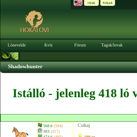
Lónevelde
Kvíz
Fórum
Tagok/lovak
Shadowhunter
Istálló - jelenleg 418 l
Csikaj
568.6
(594)
303
(317)
474.6
(495)
100 pt